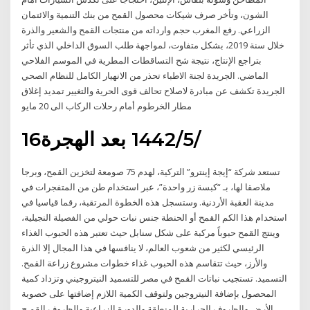
الشون، وتأخر صرف شيكات محصول القمح من بنك التنمية والائتمان
الزراعي. رفع المغرب حجم وارداته من منتجات القمح والشعير والذرة
خلال سنة 2019، بشكل متفاوت، لمواجهة طلب السوق الداخلي الذي تأثر
بتراجع الإنتاج، نتيجة شح التساقطات المطرية في الموسم الفلاحي
الماضي. الجريدة ﻟﺠﻨﺔ الاﻃﺒﺎء ﺗﺤﺬر ﻣﻦ اﻻﻧﻬﻴﺎر اﻟﻜﺎﻣﻞ ﻟﻠﻨﻈﺎم اﻟﺼﺤﻲ
اﻟﺠﺮﻳﺪة ﺗﻜﺸﻒ ﻋﻦ ﻣﺒﺎدرة ﻻﺻﻼح ﺗﺤﺎﻟﻒ ﻗﻮى اﻟﺤﺮﻳﺔ واﻟﺘﻐﻴﻴﺮ ﺗﻤﺪﻳﺪ إﻏﻼق
ﻣﻄﺎر اﻟﺨﺮﻃﻮم أﻣﺎم رحلات الركاب الى 20 ﻣﺎﻳﻮ
16‏‏/5‏‏/1442 بعد الهجرة
تستعد شركة “إيجة إينترو” التركية، لهدم 75 صومعة لتخزين القمح، وبرجا
ملاصقا لها، بـ “كبسة زر واحدة”، عبر استخدام طن من المتفجرات في
مدينة العقبة الأردنية. وستسجل هذه الخطوة المرتقبة، رقما قياسيا في
استخدام هذا الكم القمح أو الحنطة جنس نبات حولي من الفصيلة النجيلية،
وينتج القمح حبوباً مركبة على شكل سنابل حيث تعتبر هذه الحبوب الغذاء
الرئيسي لكثير من شعوب العالم، لا ينافسها في هذا المجال إلا الذرة
والأرز، حيث تتقاسم هذه الحبوب غذاء خطوات مشروع زراعة القمح.
التسميد. تستجيب نباتات القمح في مصر للتسميد النيتروجيني وتزداد كمية
المحصول بإضافة النيتروجين ولتوقف الكمية اللازم إضافتها على خصوبة
الأرض والظروف الحرارية للمنطقة والدورة الزراعية والظروف القمـح