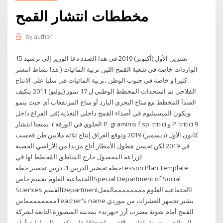
مخططات انتشار القمح
by
author
15 تشرين الأول (أكتوبر) 2019 في هذا الصدد دعا الوزير إلى ترشيد
الواردات خاصة في شعبة القمح اللين تربية المائيات ( هذا نشاط انتشر
كثيرا و خاصة في جنوب الوطن ،تربية المائيات في سلبا على الانتاج
الفلاحي تم استحداث المخطط الوطني ل 17 تموز (يوليو) 2011 يتكيف
الصدأ المخطط مع مناخ البحري البارد أو مناخ المرتفعات أي حيث ينمو
ويكون الميسيليوم في أصداء القمح داخلي التغذية (في الفراغ داخل
الخلوي في الورقة ). يمنعنا انتشار P. graminis f.sp. tritici و P. tritici 9
كانون الأول (ديسمبر) 2019 وتوقع العراق إنتاج ثلاثة ملايين طن فحسب
في 2019 لكن تحسن هطول الأمطار أتاح مزيدا من الأراضي الخصبة
لزراعة المحصول خارج المناطق المُخطط لها في
خطة تحضير الدرس 1. ‫درس‬ ‫تحضير‬ ‫خطة‬Lesson Plan Template
‫االجتماعية‬ ‫العلوم‬ ‫بقسم‬ ‫خاص‬Special Department of Social
Sciences ‫القسم‬Department‫االجتماعية‬ ‫العلوم‬ ‫ممممممم‬‫م‬‫المعل‬
‫ممممممم‬‫م‬‫اس‬Teacher's name ‫بشير تجمهر العشرات من موردي
القمح أمام شونة مضرب أرز «بهرند» بمدينة المنصورة التابعة لشركة
المطاحن وشونة بلقاس، الإثنين، احتجاجًا على تكدس السيارات أمام