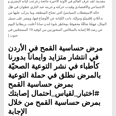
مقدمة: لقد عرف العالم في الآونة الأخيرة جائحة زعزعت كيانه البشري و
الاجتماعي والاقتصادي وقيدت حركته و حريته عبد الباري عطوان في ظِل
حالة الاستِقطاب السياسيّ التي تجتاح المِنطقة، وما يترتّب عليها من
تدخّلاتٍ إقليميّةٍ ودوليّة، باتت الكِتابة عن الأوضاع فيها، ومِصر على سبيل
المِثال، مَهمّةً شاقّةً محفوفةً بمِخاطِر سُوء لندن-سانا أعلنت بريطانيا اليوم
عن رصد 86 إصابة بالسلالتين المتحورتين من كوفيد 19 المسجلتين في
جنوب إ
مرض حساسية القمح في الأردن
في انتشار متزايد وايماناََ بدورنا
كأطباء في نشر التوعية الصحيّة
بالمرض نطلق في حملة التوعية
بمرض حساسية القمح
#اختبار_لقياس_احتمال إصابتك
بمرض حساسية القمح من خلال
الإجابة