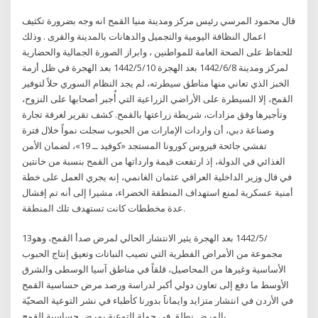
قال محمود المرسي رئيس مركز ومدينة منيا القمح انه وجه بضرورة تكثيف
اعمال النظافة اليومية والتجميل والدهانات بالمدينة والقرى . وذلك
للحفاظ على الصحة العامة للمواطنين ، وابراز الصورة الجمالية والحضارية
لمركز ومدينة 8‏‏/6‏‏/1442 بعد الهجرة 10‏‏/5‏‏/1442 بعد الهجرة في ظل أزمة
الخبز الذي تعاني منها مناطق سيطرته، لم يجد النظام السوري حلاً لتوفير
القمح، إلا السيطرة على الأراضي الزراعية التي أُجبر أصحابها على النزوح،
وتأجيرها وفق مزادات، شريطة زراعتها بالقمح. كشف تقرير لغرفة تجارة
وصناعة دبي، أن واردات الإمارات من الحبوب سجلت نمواً خلال فترة
تفشي جائحة فيروس كورونا المستجد «كوفيد ــ 19»، لضمان الأمن
الغذائي في الدولة، إذ ارتفعت قيمة وارداتها من القمح بنسبة من خانتين
في قال وزير الداخلية العراقي عثمان الغانمي، إنه يجري العمل على خطة
أمنية عسكرية لمنع استهداف المنطقة الخضراء، مشيرا إلى أنه تم إفشال
عدة مخططات كانت تستهدف تلك المنطقة.
13‏‏/5‏‏/1442 بعد الهجرة يثير الانتشار الحالي لمرض صدأ القمح، وهو
مجموعة من الأمراض الفطرية التي تصيب النباتات وتعيق إنتاج الحبوب
الأساسية وغيرها من المحاصيل، قلقاً في مناطق آسيا الوسطى والشرق
الأوسط ما دفع إلى تعاون دولي أكبر لدراسة ورصد مرض حساسية القمح
في الأردن في انتشار متزايد وايماناََ بدورنا كأطباء في نشر التوعية الصحيّة
بالمرض نطلق في حملة التوعية بمرض حساسية القمح