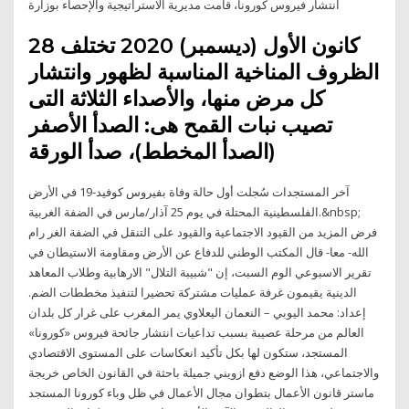
انتشار فيروس كورونا، قامت مديرية الاستراتيجية والإحصاء بوزارة
28 كانون الأول (ديسمبر) 2020 تختلف
الظروف المناخية المناسبة لظهور وانتشار
كل مرض منها، والأصداء الثلاثة التى
تصيب نبات القمح هى: الصدأ الأصفر
(الصدأ المخطط)، صدأ الورقة
آخر المستجدات سُجلت أول حالة وفاة بفيروس كوفيد-19 في الأرض
الفلسطينية المحتلة في يوم 25 آذار/مارس في الضفة الغربية.&nbsp;
فرض المزيد من القيود الاجتماعية والقيود على التنقل في الضفة الغر رام
الله- معا- قال المكتب الوطني للدفاع عن الأرض ومقاومة الاستيطان في
تقرير الاسبوعي الوم السبت، إن "شبيبة التلال" الارهابية وطلاب المعاهد
الدينية يقيمون غرفة عمليات مشتركة تحضيرا لتنفيذ مخططات الضم.
إعداد: محمد اليوبي – النعمان اليعلاوي يمر المغرب على غرار كل بلدان
العالم من مرحلة عصيبة بسبب تداعيات انتشار جائحة فيروس «كورونا»
المستجد، ستكون لها بكل تأكيد انعكاسات على المستوى الاقتصادي
والاجتماعي، هذا الوضع دفع ازويني جميلة باحثة في القانون الخاص خريجة
ماستر قانون الأعمال بتطوان مجال الأعمال في ظل وباء كورونا المستجد