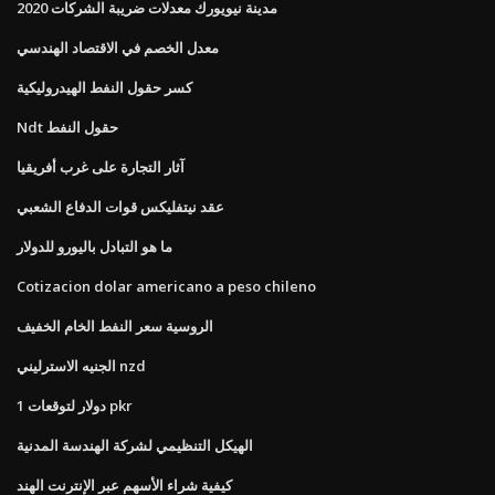
مدينة نيويورك معدلات ضريبة الشركات 2020
معدل الخصم في الاقتصاد الهندسي
كسر حقول النفط الهيدروليكية
Ndt حقول النفط
آثار التجارة على غرب أفريقيا
عقد نيتفليكس قوات الدفاع الشعبي
ما هو التبادل باليورو للدولار
Cotizacion dolar americano a peso chileno
الروسية سعر النفط الخام الخفيف
الجنيه الاسترليني nzd
1 دولار لتوقعات pkr
الهيكل التنظيمي لشركة الهندسة المدنية
كيفية شراء الأسهم عبر الإنترنت الهند