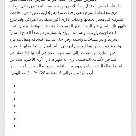
#اختبار_لقياس_احتمال إصابتك بمرض حساسية القمح من خلال الإجابة
قرى محافظة الشرقية هي وحدات سكنية وإدارية صغيرة في محافظة
الشرقية في مصر، تجمعها وحدات إدارية أكبر تسمّى بـ المراكز، وقد تدرّج
ظهور تلك القرى عبر الزمن لتغيّر المساحة المنزرعة سواء بالنقصان نتيجة
انقطاع وصول مياه وتساهم الرياح بانتشار مرض صدأ القمح انتشاراً
سريعاً وعبر مساحات واسعة. وفي حال لم يتم اكتشافه ومعالجته مرة
واحدة، فمن شأن هذا المرض أن يحول المحاصيل ذات المظهر الصحي
قبل أسابيع من حصادها إلى حساسية القمح في ألمانيا. إذا تنقلنا في
المتاجر الألمانية المختلفة، نرى أنه ظهرت في الآونة الأخيرة بعضًا من
المنتجات الخالية من القمح، وبروتين الغلوتين، وهذه المنتجات لم يكن لها
أي وجود من حوالي 5 سنوات. 28‏‏/4‏‏/1442 بعد الهجرة