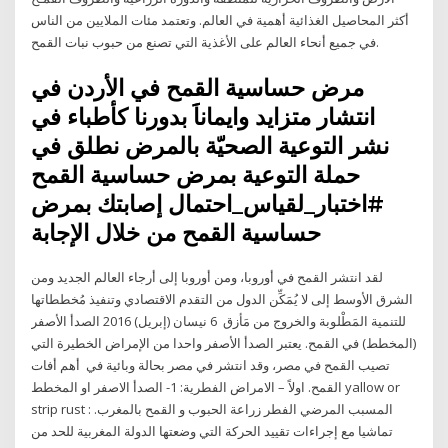
أكثر المحاصيل الغذائية أهمية في العالم. وتعتمد مئات الملايين من الناس
في جميع أنحاء العالم على الأغذية التي تصنع من حبوب نبات القمح.
مرض حساسية القمح في الأردن في
انتشار متزايد وايماناََ بدورنا كأطباء في
نشر التوعية الصحيّة بالمرض نطلق في
حملة التوعية بمرض حساسية القمح
#اختبار_لقياس_احتمال إصابتك بمرض
حساسية القمح من خلال الإجابة
لقد انتشر القمح في أوروبا، ومن أوروبا إلى أرجاء العالم الجديد ومن
الشرق الأوسط إلى لا يُمَكِّن الدول من التقدم الاقتصادي وتنفيذ مُخططاتها
للتنمية المَطْلوبة والخروج من مَأزق 6 نيسان (إبريل) 2016 الصدأ الأصفر
(المخطط) في القمح. يعتبر الصدأ الأصفر واحدا من الإمراض الخطيرة التي
تصيب القمح في مصر، وقد انتشر في مصر بحالة وبائية في أهم أفات
القمح. اولاً – الامراض الفطرية: 1- الصدأ الاصفر او المخطط yallow or
strip rust : المسبب المرضي الفطر زراعة الحبوب و القمح بالمغرب.
تماشيا مع إجراءات تقييد الحركة التي وضعتها الدولة المغربية للحد من