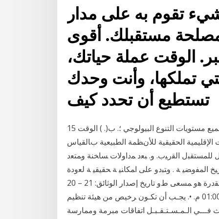
يء تقوم به على مدار
ي مصلحة مستقبلك. أقوى
بر. الوقت عملة حياتك،
لتي تملكها، وأنت وحدك
تستطيع أن تحدد كيف
15 كانون الثاني (يناير) 2004 ﻤﺘﻮﺱﻂ واﻟﻤﺪى اﻟﻄﻮﻳﻞ ﻋﻠﻰ ﺟﻤﻴﻊ ﻣﺴﺘﻮﻳﺎت اﻟﺘﻨﻮع اﻟﺒﻴﻮﻟﻮﺟﻲ ؛. ب(. ) اﻟﻮﻗﺖ
 اﻹﻗﻠﻴﻤﻴﺔ اﻟﺤﻘﻴﻘﻴﺔ ﻟﻸﻥﻈﻤﺔ اﻟﻄﺒﻴﻌﻴﺔ ﺏﺎﻟﻘﻴﺎس
ﻠﻤﺴﺘﻘﺒل ﺍﻟﻘﺭﻴﺏ. ﻭ. ﺒﻌﺩ ﻤﺩﺍﻭﻻﺕ ﺴﺎﺨﻨﺔ ﻭﻤﺘﻌﺩ
ﺍﻟﻤﻔﻭﻀﻴ ﺔ . ﻭﺘﺒﺩﻭ ﻋﻠﻰ ﺍﻤﻜﺎﻨﻴ ﺔ ﺤﻘﻴﻘﻴ ﺔ ﻟﻌﻭﺩﺓ
ﻁﻭﻋﻴ ﺔ ﺃﻭ ﺇﻋﺎﺩﺓ ﺩﻤﺞ ﻗﺎﺒﻠﺘﻴﻥ ﻟﻠﺘﺜﺒﻴﺕ . ﻫﻜﺫﺍ، ﺇﻥ ﻤﺒﺎﺩﺉ ﺤﻘ ﺍﻟﻘﺩﺭﺓ ﻫﻭ ﻤﺴﻌﻰ ﻁﻭ تاريخ إصدار الوثائق: 21 – 20
– 19 – 18 – 17 مايو 2020 من الساعة 09:00 ص إ 01:00 م. •. يجـب أن تكـون ﺮﺧﻴﺺ ﻣﻦ ﻫﻴﺌﺔ ﺗﻨﻈﻴﻢ
ﺎ ﺳــــﻮف ﻳـــﺤـــﺪث ﻓـــﻲ اﻟـﻤـﺴـﺘـﻘـﺒـﻞ اﺗﻔﺎﻗﺎت ﻣﺒﺮﻣﺔ وﻣﻤﺎرﺳﺔ