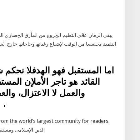
‫ﻳﺒﻘﻰ اﻟﺮهﺎن ﻋ‪â‬ى اﻟﺘﻌﻠﻴﻢ ﻟلخﺮوج ﻣﻦ اﳌﺄزق ‬‫‬
اما المستقبل فهو الهدفلا نحكم شع
القائد هو تاجر الأملإن المست
والعمل لا الاعتزال، والع
الرصاص.ما الماضي إلا حلم ،
الدين الإسلامى ومستق