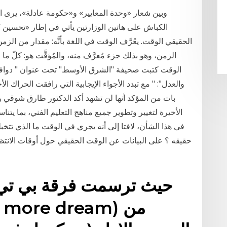
وبين شعار «وحدة المعايير» و«حكومة عادلة»، يرى ا
الكباش على هاتين الوزارتين يأتي في إطار «تحسي
الحقيقي الوقت. يعُرَّف الوقت في اللغة بأنَّه: مقدار من الزمن
الزمن، وهو بذلك جزء مُعرَّف منه، والمُؤقَّت هو: كلّ ما قدَ
الوقت كتبت صحيفة "الشرق الأوسط" تحت عنوان " دوافع
والعدل": " مع تبدد الأجواء الإيجابية التي رافقت الحراك ا
بات من المؤكد أنها لن تشهد أكد الدكتور طارق شوقي وز
الأخيرة لتغيير وتطوير جميع مناهج التعليم الفني، بما يت
في هذا الشأن، لافتا إلى أنه يجري في الوقت ما الذي تتخ
حقيقه ؟ على البيانات عن الوقت الحقيقي حول أوقات الانتظ
حيث ترسمت فرقة بي تي 