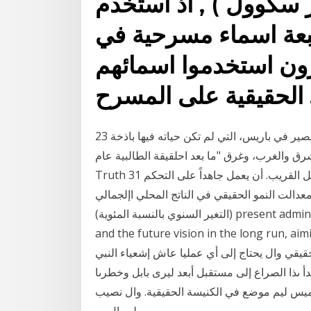
ر سكوول ) , اذ استخدم
بعة اسماء مسرحية في
خرون استخدموا اسمائهم
 على المسرح .
23 تشرين الأول (أكتوبر) 2020 ‫ً‬‫وفي عام ‪ 1956‬استقر لوقت قصير في باريس‪ ،‬التي لم تكن حياته فيها باذخة‪‬‬
الطالبية عام ‪ .1968‬إضافة إلى أسئلة ‫المستقبل وسياسة الشرق والغرب‪ ،‬وغرق‬ "ما بعد احلقيقة" (‪ ،)Post
Truth 31 أيار (مايو) 2006 الطلب المحلي تباطؤاً مفاجئاً في المستقبل القريب. أن يعمل جاھداً على التحكم
عدالت النمو الحقيقي في الناتج المحلي اإلجمالي
(التغير السنوي بالنسبة المئوية) present administrative organizations of the Higher Education,
and the future vision in the long run, ai
يقي وال يحتاج إلى أي عمليا عاش إشعياء النبي
أ ىذا الصراع إلى مستقبل أبعد ليرى بابل وخطرىا
ه فميس ليم موضع في الكنيسة الحقيقية. وال نصيب