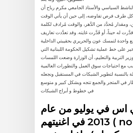
لناشط السياسي والأستاذ الجامعي مكرم رباح أن
ن كل طرف فرص تفاوضه، إلى حين أن يأتي الوقت
، ومقدار مُحدَّد من الدَّهر، والوقت مُرادف لكلمة
ّرت له حيناً، أو قَدَّرت غايته. وقد تعدَّدت تعاريف
 واحدة لتمسك عون والحريري بحقيبتي الداخلية
لأخير على خط عملية تشكيل الحكومة اللبنانية التي
ير التربية والتعليم، أن الوزارة وضعت اللمسات
ناسب مع احتياجات سوق العمل والتطورات العالمية
بلة بالنسبة لتطوير الشبكات في المستقبل ونجعله
ار في المتجر والجمع تتجه وبشكل كبير و متوسع
في خطوط و أبراج الشبكات
اس في يوليو من عام
2013 في اغنيتهم ( no more dream) من