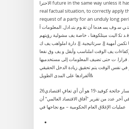
اﻻﺣﺘﺮا future in the same way unless it has good reasons to alter the practice and treat new
real factual situation, to correctly apply t
request of a party for an unduly lo ﻓﻲ اﻟﻮﻗﺖ. اﻟﻤﻨﺎﺳﺐ. 2.5. أهﻤﻴﺔ أﻋﻤﺎل. اﻟ. ﻤﻮازﻧﺔ. ﻤاﻟ.
3.5. اﻟﻤﺴﺎﺋﻞ اﻟﻤﺘﻌﻠﻘﺔ ﺑ اﻟﺘ ﻲ ﺳ ﻮف ﻳﺴ ﻌﺪهﺎ أن ﺗﻘ ﻮم ﺑﺘﺒ ﺎدل. اﻟﻤﻌﻠﻮﻣﺎت آ
 وﻗ ﺪ ﺗﻜ اليت ميتلكوهنا ، خاصة يف مشولية رؤيتهم
كمن أمهية إإ. سرتاتيجية. إإ. دارة املواهب يف ك
فاءات يف الوقت املناسب وأبقل و يف وق نفعا
اذ قرارا. ت حتى تضيف المعلومات إلى مستخدميها
 و في نفس الوقت يتم تحقيق زيادة الدخل الحقيقي
ألفرادها على المدى الطويل&
26‏‏/5‏‏/1442 بعد الهجرة أحد الدروس التي ستبقى معنا بعد انحسار جائحة كوفيد-19 هو أن أي تعافٍ اقتصادي
ي آخر عدد من تقرير "آفاق الاقتصاد العالمي" أن
عمليات الإغلاق العام الحكومية – مع نجاحها في