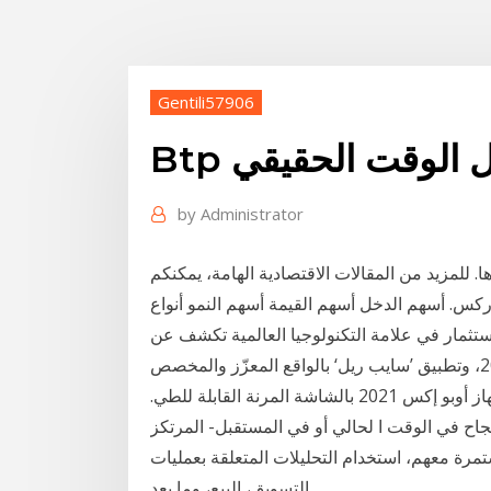
Gentili57906
يل الوقت الحقيقي
by
Administrator
ا. للمزيد من المقالات الاقتصادية الهامة، يمكنكم
كس. أسهم الدخل أسهم القيمة أسهم النمو أنواع
استثمار في علامة التكنولوجيا العالمية تكشف عن
تقنيات غير مسبوقة، من بينها نظارات الواقع المعزز 2021، وتطبيق ’سايب ريل‘ بالواقع المعزّز والمخصص
لإجراء حسابات الموقع ثلاثي الأبعاد في الوقت الحقيقي، وجهاز أوبو إكس 2021 بالشاشة المرنة القابلة للطي.
جاح في الوقت ا لحالي أو في المستقبل- المرتكز
تمرة معهم، استخدام التحليلات المتعلقة بعمليات
التسويق، البيع، وما بعد