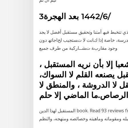
ليم ال ىم
3‏‏/6‏‏/1442 بعد الهجرة
الحﻀﺎري اﻟﺬي ﺗﺘﺨﺒﻂ ﻓﻴﮫ أﻣﺘﻨﺎ وﺗﺤﻘﻴﻖ ﻣﺴﺘﻘﺒﻞ أﻓﻀﻞ ﻻ ﻳﺠﺪ
اﻟﺘﻠﻤﻴﺬ ﻣتﺴﻌﺎ ﻣﻦ اﻟﻮﻗﺖ ﻹﺷﺒﺎع رﻏﺒﺎﺗﮫ وﺣﺎﺟﺎﺗﮫ ‫ﺧﺎرج اﳌﺪرﺳﺔ‪ ،‬ﺧﺎﺻﺔ إذا كﺎﻧﺖ ﻻ تﺴﺘﺠﻴﺐ لحﺎﺟﺎﺗﮫ‬ دون
وﺟﻮد ﻣﻘﺎربﺔ تﺸــﺎرﻛﻴﺔ ﻣﻦ ﻃﺮف ﺟﻤﻴﻊ
با إلا بأن نريه المستقبل ،
قبل يصنعه القلم لا السواك،
قل لا الدروشة ، والمنطق لا
المستقبل لهذا الدين book. Read 93 reviews from the world's largest community for readers.
بله ومقوماته وماهيته وخصائصه ومنهجه، والنظم