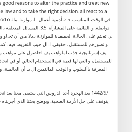
he law and to take the right decision. all react to a
ng period o
ﺘﻮاﺻﻠﺔ. و. اﻟﻘﺎﺋﻤﺔ ﻋﻠﻰ اﻟﻤﺸﺎرآﺔ. 
ﻲ ﺗﻌ ﺘﻢ ﻋﻠ ﻰ اﻟﺤﺎﻟ ﺔ اﻟﺤﻘﻴﻘﻴ ﺔ ﻟﻠﻤﻮازﻧ ﺔ ﺑ ﺪﻻ ﻣ ﻦ أن ﺗﺤ ﺎو
و تصورهم للمستقبل . حقيقي. ا. ال جيب التفريط فيه . كما ت
يف إسرتاتيجية جذب املواهب يف احلصول على مواهب وك
للمستقبل، و التي لها قيمة في االستخدام الحالي أو في اتخ
المعرفة باألسلوب و الوقت المالئمين ال بد أن العالمية،
يتوقف على حل الأزمة الصحية. ويوضح بحثنا الذي أجريناه ف