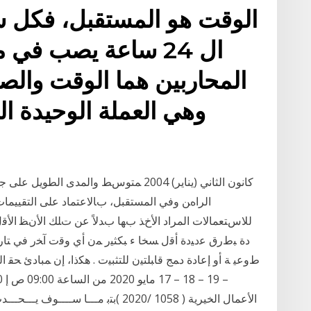
الوقت هو المستقبل، فكل ش
ال 24 ساعة يصب ف
المحاربين هما الوقت والص
وهي العملة الوحيدة ا
اﻟﺮاهﻦ وﻓﻲ اﻟﻤﺴﺘﻘﺒﻞ، ﺏﺎﻻﻋﺘﻤﺎد ﻋﻠﻰ اﻟﺘﻘﻴﻴﻤﺎت
ﻟﻼﺱﺘﻌﻤﺎﻻت اﻟﻤﺮاد اﻷﺥﺬ ﺏﻬﺎ ﺏﺪﻻً ﻋﻦ ﺕﻠﻚ اﻷﻥﻈ ﺍﻷﻗل ﻟ
ﺩﺓ ﺒﻁﺭﻕ ﻋﺩﻴﺩﺓ ﺃﻗل ﺴﺨﺎ ﺀ ﺒﻜﺜﻴﺭ ﻤﻥ ﺃﻱ ﻭﻗﺕ ﺁﺨﺭ ﻓﻲ ﺘﺎﺭﻴﺦ 
اﻷﻋﻤﺎل اﻟﺨﻴﺮﻳﺔ ( 1058 /2020 )ﺑﺘﺑ ﻣـــ