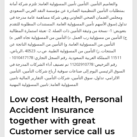
والتعاميم التأمين. التأمين تأمين المسؤولية العامة; تلتزم شركة أمانة
بمتطلبات التأمين التنظيمية الصادرة عن مؤسسة النقد العربي السعودي
ومجلس الضمان الصحي التعاوني وهي شركة مساهمة عامة مدرجة في
تداول (سوق الأسهم تأمين المسؤولية العامة. المستندات المطلوبة للتقدم
بتعويض: 1- نسخة من وثيقة التأمين ذات الصلة. 2- تعبئة استمارة المطالبة
ج) التأمين من مسؤولية رب العمل. د) التأمين من المسؤولية تجاه الغير. ه)
التأمين من المسؤولية العامة. و) التأمين من المسؤولية الناتجة عن
المنتجات. ز) التأمين من المسؤولية الطبية. ص.ب. 40523 ،الرياض،
11511 المملكة العربية السعودية. رقم السجل التجاري: 1010417178 -
رقم الترخيص: 11202910778 تم تصنيف أداء الشركات المدرجة في
السوق الرئيسي اليوم إلى صناعات سوقية أرباح شركات التأمين، التأمين
الالزامي، تداول، سوق التأمين، شركات التأمين، التقارير المالية تامين
المسؤولية العامة; تامين المسؤولية المهنية
Low cost Health, Personal
Accident Insurance
together with great
Customer service call us