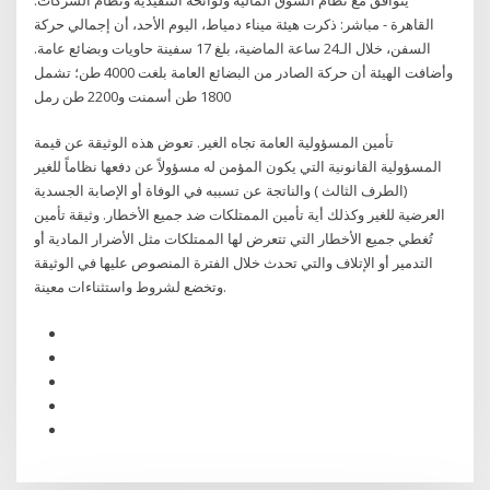
القاهرة - مباشر: ذكرت هيئة ميناء دمياط، اليوم الأحد، أن إجمالي حركة
السفن، خلال الـ24 ساعة الماضية، بلغ 17 سفينة حاويات وبضائع عامة.
وأضافت الهيئة أن حركة الصادر من البضائع العامة بلغت 4000 طن؛ تشمل
1800 طن أسمنت و2200 طن رمل
تأمين المسؤولية العامة تجاه الغير. تعوض هذه الوثيقة عن قيمة
المسؤولية القانونية التي يكون المؤمن له مسؤولاً عن دفعها نظاماً للغير
(الطرف الثالث ) والناتجة عن تسببه في الوفاة أو الإصابة الجسدية
العرضية للغير وكذلك أية تأمين الممتلكات ضد جميع الأخطار. وثيقة تأمين
تُغطي جميع الأخطار التي تتعرض لها الممتلكات مثل الأضرار المادية أو
التدمير أو الإتلاف والتي تحدث خلال الفترة المنصوص عليها في الوثيقة
وتخضع لشروط واستثناءات معينة.