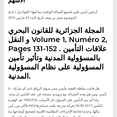
الأسهم
أرخص تأمين طبي لجميع العمالة الوافدة بما فيها ( العوائــل ) بادئ
الموضوع صقر بن سعد تاريخ البدء 23 مارس 2015
المجلة الجزائرية للقانون البحري
و النقل Volume 1, Numéro 2,
Pages 131-152 . علاقات التأمين
بالمسؤولية المدنية وتأثير تأمين
المسؤولية على نظام المسؤولية
المدنية.
6 – هل قامت سلطة العقبة بتأمين مبنى سوق الرواق لدى أي شركة
تأمين، ومن هي هذه الشركة، مع تزويدي بنسخة عن عقد التأمين إن وجد،
واذا لم يتم التأمين على السوق ذكر الأسباب. 6‏‏/5‏‏/1442 بعد الهجرة
التأمين 2017-05-30 شركة مدرجة بلغت خسائرها 50% فأكثر من رأس
مالها، وعدم اتخاذها الإجراءات النظامية اللازمة لتصحيح أوضاعها بما
يتوافق مع نظام السوق المالية ولوائحه التنفيذية ونظام الشركات.