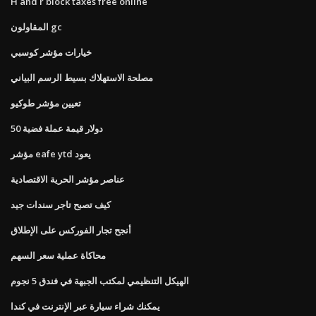
H and r block taxes free online
المقاولون gc
خيارات مؤشر كوسبي
مصلحة الاستهلاك بسيط الرسم البياني
تعيين مؤشر طوكيو
50 دولار قيمة عملة فضية
مؤشر eafe ytd يعود
عناصر مؤشر الحرية الاقتصادية
كيف تصبح تاجر سندات جيد
أنجح تجار الفوركس على الإطلاق
محاكاة عملية سعر السهم
الهيكل التنظيمي لمكتب الجبهة في فندق 5 نجوم
يمكنك شراء سيارة عبر الإنترنت في كندا