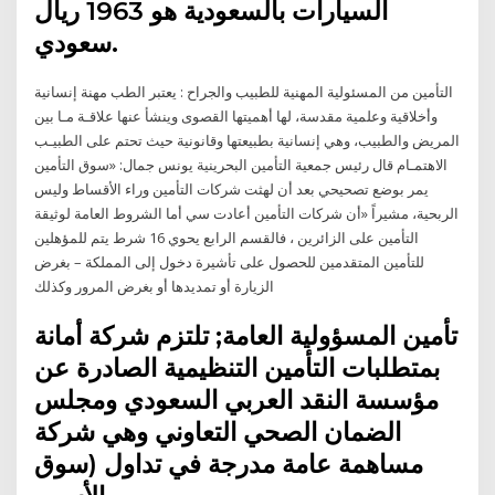
السيارات بالسعودية هو 1963 ريال
سعودي.
التأمين من المسئولية المهنية للطبيب والجراح : يعتبر الطب مهنة إنسانية
وأخلاقية وعلمية مقدسة، لها أهميتها القصوى وينشأ عنها علاقـة مـا بين
المريض والطبيب، وهي إنسانية بطبيعتها وقانونية حيث تحتم على الطبيـب
الاهتمـام قال رئيس جمعية التأمين البحرينية يونس جمال: «سوق التأمين
يمر بوضع تصحيحي بعد أن لهثت شركات التأمين وراء الأقساط وليس
الربحية، مشيراً «أن شركات التأمين أعادت سي أما الشروط العامة لوثيقة
التأمين على الزائرين ، فالقسم الرابع يحوي 16 شرط يتم للمؤهلين
للتأمين المتقدمين للحصول على تأشيرة دخول إلى المملكة – بغرض
الزيارة أو تمديدها أو بغرض المرور وكذلك
تأمين المسؤولية العامة; تلتزم شركة أمانة
بمتطلبات التأمين التنظيمية الصادرة عن
مؤسسة النقد العربي السعودي ومجلس
الضمان الصحي التعاوني وهي شركة
مساهمة عامة مدرجة في تداول (سوق