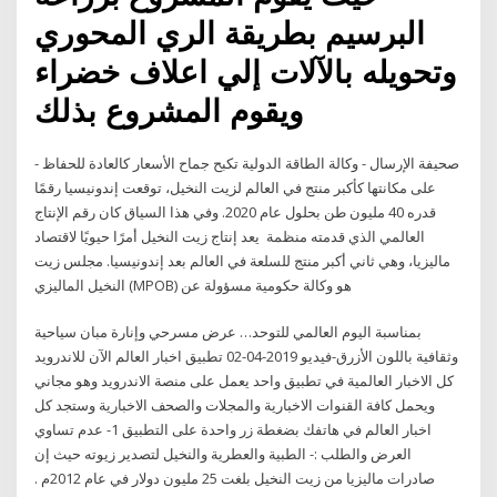
البرسيم بطريقة الري المحوري
وتحويله بالآلات إلي اعلاف خضراء
ويقوم المشروع بذلك
- صحيفة الإرسال - وكالة الطاقة الدولية تكبح جماح الأسعار كالعادة للحفاظ
على مكانتها كأكبر منتج في العالم لزيت النخيل، توقعت إندونيسيا رقمًا
قدره 40 مليون طن بحلول عام 2020. وفي هذا السياق كان رقم الإنتاج
العالمي الذي قدمته منظمة يعد إنتاج زيت النخيل أمرًا حيويًا لاقتصاد
ماليزيا، وهي ثاني أكبر منتج للسلعة في العالم بعد إندونيسيا. مجلس زيت
النخيل الماليزي (MPOB) هو وكالة حكومية مسؤولة عن
بمناسبة اليوم العالمي للتوحد… عرض مسرحي وإنارة مبان سياحية
وثقافية باللون الأزرق-فيديو 2019-04-02 تطبيق اخبار العالم الآن للاندرويد
كل الاخبار العالمية في تطبيق واحد يعمل على منصة الاندرويد وهو مجاني
ويحمل كافة القنوات الاخبارية والمجلات والصحف الاخبارية وستجد كل
اخبار العالم في هاتفك بضغطة زر واحدة على التطبيق 1- عدم تساوي
العرض والطلب :- الطبية والعطرية والنخيل لتصدير زيوته حيث إن
صادرات ماليزيا من زيت النخيل بلغت 25 مليون دولار في عام 2012م .