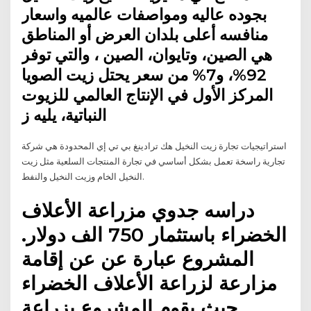
بجوده عاليه ومواصفات عالميه واسعار
منافسه أعلى بلدان العرض أو المناطق
هي الصين، وتايوان، الصين ، والتي توفر
92%، و7% من سعر يحتل زيت الصويا
المركز الأول في الإنتاج العالمي للزيوت
النباتية، يليه ز
استراتيجيات تجارة زيت النخيل هك ترادينغ بي تي إي المحدودة هي شركة
تجارية راسخة تعمل بشكل أساسي في تجارة المنتجات السلعية مثل زيت
النخيل الخام وزيت النخيل والنفط.
دراسه جدوي مزراعة الأعلاف
الخضراء باستثمار 750 الف دولار.
المشروع عبارة عن عن إقامة
مزارعة لزراعة الأعلاف الخضراء
حيث يقوم المشروع بزراعة