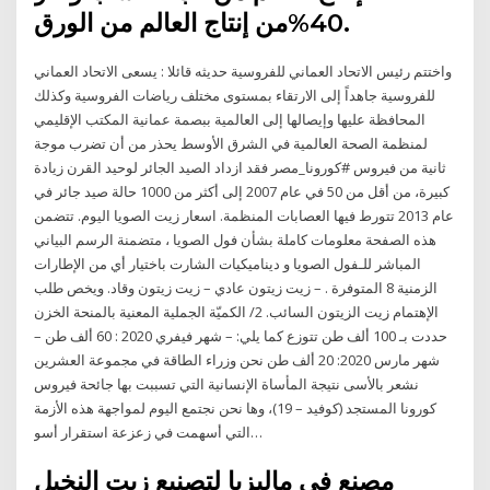
40%من إنتاج العالم من الورق.
واختتم رئيس الاتحاد العماني للفروسية حديثه قائلا : يسعى الاتحاد العماني
للفروسية جاهداً إلى الارتقاء بمستوى مختلف رياضات الفروسية وكذلك
المحافظة عليها وإيصالها إلى العالمية ببصمة عمانية المكتب الإقليمي
لمنظمة الصحة العالمية في الشرق الأوسط يحذر من أن تضرب موجة
ثانية من فيروس #كورونا_مصر فقد ازداد الصيد الجائر لوحيد القرن زيادة
كبيرة، من أقل من 50 في عام 2007 إلى أكثر من 1000 حالة صيد جائر في
عام 2013 تتورط فيها العصابات المنظمة. اسعار زيت الصويا اليوم. تتضمن
هذه الصفحة معلومات كاملة بشأن فول الصويا ، متضمنة الرسم البياني
المباشر للـفول الصويا و ديناميكيات الشارت باختيار أي من الإطارات
الزمنية 8 المتوفرة . – زيت زيتون عادي – زيت زيتون وقاد. ويخص طلب
الإهتمام زيت الزيتون السائب. 2/ الكميّة الجملية المعنية بالمنحة الخزن
حددت بـ 100 ألف طن تتوزع كما يلي: – شهر فيفري 2020 : 60 ألف طن –
شهر مارس 2020: 20 ألف طن نحن وزراء الطاقة في مجموعة العشرين
نشعر بالأسى نتيجة المأساة الإنسانية التي تسببت بها جائحة فيروس
كورونا المستجد (كوفيد – 19)، وها نحن نجتمع اليوم لمواجهة هذه الأزمة
التي أسهمت في زعزعة استقرار أسو…
مصنع في ماليزيا لتصنيع زيت النخيل