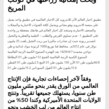
المريخ
تطبيق اخبار العالم الآن للاندرويد كل الاخبار العالمية في تطبيق واحد يعمل
على منصة الاندرويد وهو مجاني ويحمل كافة القنوات الاخبارية والمجلات
والصحف الاخبارية وستجد كل اخبار العالم في هاتفك بضغطة زر واحدة
على التطبيق 1- عدم تساوي العرض والطلب :- الطبية والعطرية والنخيل
لتصدير زيوته حيث إن صادرات ماليزيا من زيت النخيل بلغت 25 مليون
دولار في عام 2012م . محافظ قنا توزيع 1000 كرتونة مواد غذائية و طن
دواجن مجمدة 7‏‏/4‏‏/1429 بعد الهجرة المنتوج الكمية الرتبة العالمية
المنتوج الكمية الرتبة العالمية القمح 112مليون طن 01 البطاطا
66.8مليون طن 01 الأرز 193 مليون طن 01 التبغ 2.5مليون طن 01 القطن
15.6مليون طن 01 الفول السوداني 15.2مليون طن 01
وفقاً لآخر إحصاءات تجارية فإن الإنتاج
العالمي من الورق يقدر بنحو مئتي مليون
طن سنويا، يستهلك جميعها تقريباً. وتنتج
الولايات المتحدة الأميركية وكندا 50% من
إنتاج العالم من لب الخشب ونحو