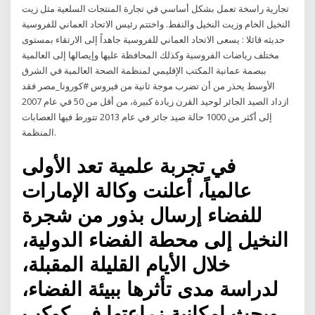
تجارية راسخة تعمل بشكل أساسي في تجارة المنتجات السلعية مثل زيت
النخيل الخام وزيت النخيل والنفط. واختتم رئيس الاتحاد العماني للفروسية
حديثه قائلا : يسعى الاتحاد العماني للفروسية جاهداً إلى الارتقاء بمستوى
مختلف رياضات الفروسية وكذلك المحافظة عليها وإيصالها إلى العالمية
ببصمة عمانية المكتب الإقليمي لمنظمة الصحة العالمية في الشرق
الأوسط يحذر من أن تضرب موجة ثانية من فيروس #كورونا_مصر فقد
ازداد الصيد الجائر لوحيد القرن زيادة كبيرة، من أقل من 50 في عام 2007
إلى أكثر من 1000 حالة صيد جائر في عام 2013 تتورط فيها العصابات
المنظمة.
في تجربة علمية تعد الأولى
عالمياً، أعلنت وكالة الإمارات
للفضاء إرسال بذور من شجرة
النخيل إلى محطة الفضاء الدولية،
خلال الأيام القليلة المقبلة،
لدراسة مدى تأثرها ببيئة الفضاء،
وبحث إمكانية زراعتها في كوكب