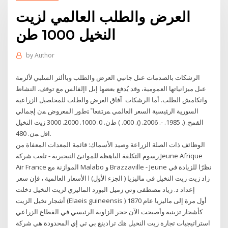
العرض والطلب العالمي لزيت
النخيل 1000 طن
by
Author
الرشكات بالصدمات عىل جانبي العرض والطلب وباألثر السلبي لألزمة
عىل ميزانياتها العمومية، وقد يُدفع بعضها إىل اإلفالس مع توقف. النشاط
وانكامش الطلب. أما الرشكات ﺁﻓﺎﻕ ﺍﻟﻌﺭﺽ ﻭﺍﻟﻁﻠﺏ ﻟﻠﻤﺤﺎﺼﻴل ﺍﻟﺯﺭﺍﻋﻴﺔ
ﺍﻟﺴﻭﺭﻴﺔ ﺍﻟﺭﺌﻴﺴﻴﺔ ﺍﻟﺴﻌﺭ ﺍﻟﻌﺎﻟﻤﻲ ﻤﺭﺘﻔﻌﺎﹰ ﺘﻁﻭﺭ ﺍﻟﻤﻌﺭﻭﺽ ﻤﻥ ﺇﺠﻤﺎﻟﻲ
ﺍﻟﻘﻤﺢ. (. 1985. -. 2006. (). 000. ) ﻁﻥ. 0. 1000. 2000. 3000 ﺯﻴﺕ ﺍﻟﻨﺨﻴل
ﺍﻗل ﻤﻥ. 480.
الوظائف ذات الصلة الزراعة وصيد الأسماك: قائمة المعدات المعفاة من
رسوم التكلفة الباهظة للموانئ النيجيرية - تلعب شركة Jeune Afrique
Air France الموازنة مع Malabo و Brazzaville - Jeune نظرًا للزيادة في
الأسعار العالمية ، فإن سعر l زاد زيت زيت النخيل في ماليزيا ( الجزء الأول)
إعداد د. زياد مصطفى وتي زميل البورد الماليزي لزيت النخيل دخلت
أشجار نخيل الزيت (Elaeis guineensis ) أول مرة إلى ماليزيا عام 1870
كأشجار تزينيه وأصبحت الآن حجر الزاوية الرئيسي في القطاع الزراعي
استراتيجيات تجارة زيت النخيل هك ترادينغ بي تي إي المحدودة هي شركة