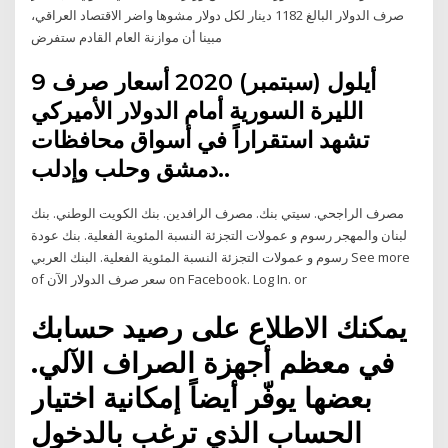
صرف الدولار البالغ 1182 دينار لكل دولار مشوها واضر الاقتصاد العراقي،
مبينا أن موازنة العام القادم ستفرض
9 أيلول (سبتمبر) 2020 أسعار صرف
الليرة السورية أمام الدولار الأميركي
تشهد استقراراً في أسواق محافظات
دمشق وحلب وإدلب..
مصرف الراجحي. سيتي بنك. مصرف الرافدين. بنك الكويت الوطني. بنك
لبنان والمهجر رسوم و عمولات التجزئة النسبة المئوية الفعلية. بنك عودة
رسوم و عمولات التجزئة النسبة المئوية الفعلية. البنك العربي See more
of ‎سعر صرف الدولار الآن‎ on Facebook. Log In. or
يمكنك الاطلاع على رصيد حسابك
في معظم أجهزة الصراف الآلي.
بعضها يوفّر أيضاً إمكانية اختيار
الحساب الذي ترغب بالدخول