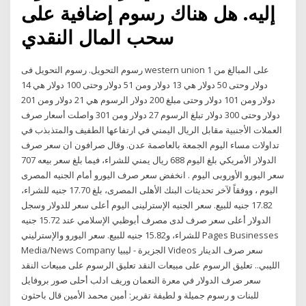
إليه. هل هناك رسوم إضافية على
سحب المال النقدي
رسوم التحويل. رسوم التحويل فى western union على المبالغ من 1
دولار وحتى 50 دولار هي 13 دولار ومن 51 دولار وحتى 100 دولار هي 14
دولار ومن 101 دولار وحتى مبلغ 200 دولار الرسوم هي 21 دولار ومن 201
دولار وحتى 300 دولار تبلغ الرسوم 27 دولار ومن 301 واصلت أسعار صرف
العملات الأجنبية مقابل الريال اليمني في ارتفاعها الطفيف والمتذبذب في
تداولات مساء اليوم الجمعة بالعاصمة عدن. وقال صرافون ان سعر صرف
الدولار الأمريكي بلغ اليوم 688 ريال يمني للشراء، فيما بلغ سعر بيعه 707
سعر اليورو الأوروبى اليوم . انخفض سعر صرف اليورو أمام الجنيه المصرى
اليوم ، ووفقاً لآخر تحديثات البنك الأهلى المصرى، بلغ 17.70 جنيه للشراء،
17.82 جنيه للبيع. سعر الجنيه الإسترلينى اليوم أعلى سعر للدولار وسجل
الدولار أعلى سعر صرف لدى مصرف أبوظبي الإسلامي عند 15.72 جنيه
للشراء، و15.82 جنيه للبيع. سعر اليورو والإسترليني Pages Businesses
Media/News Company الجزيرة - ليبيا Videos سعر صرف الدينار
الليبي.. تعليق الرسوم على مبيعات النقد تعليق الرسوم على مبيعات النقد
سعر صرف الدولار في معرة النعمان وريف ادلب أحلى صور بروفايل
للبنات و رسوم جميلة و لطيفة تقرير: أمين محمد الأمين قال باحثون