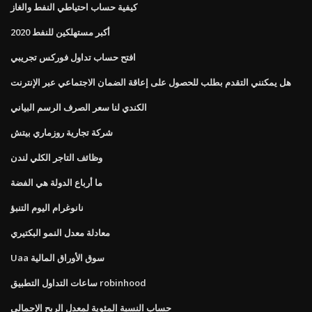
كيفية حساب احتياطي النفط والغاز
أكبر مستهلكين للنفط 2020
افتح حساب تداول فوركس تجريبي
هل يمكنني التقدم بطلب للحصول على إعاقة الضمان الاجتماعي عبر الإنترنت
الكندي لنا سعر الصرف الرسم البياني
شركة تجارية روزماري بيتش
وظائف التاجر الكلي لندن
ما أرباع الدولة هي الفضة
نانوغرام اليوم التنبؤ
معادلة معدل النمو البكتيري
Uaa سوق الأوراق المالية
ساعات التداول التطبيق robinhood
حساب النسبة المئوية لمعدل الربح الإجمالي