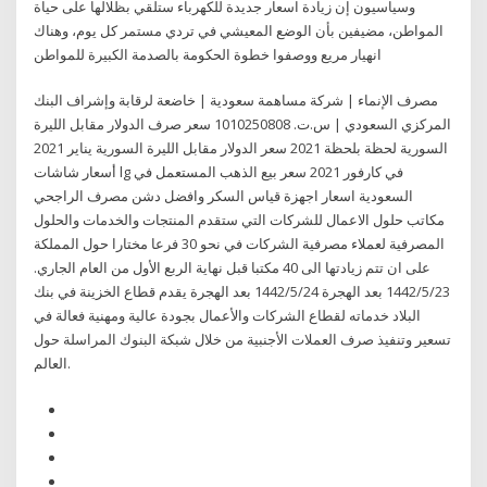
وسياسيون إن زيادة اسعار جديدة للكهرباء ستلقي بظلالها على حياة
المواطن، مضيفين بأن الوضع المعيشي في تردي مستمر كل يوم، وهناك
انهيار مريع ووصفوا خطوة الحكومة بالصدمة الكبيرة للمواطن
مصرف الإنماء | شركة مساهمة سعودية | خاضعة لرقابة وإشراف البنك
المركزي السعودي | س.ت. 1010250808 سعر صرف الدولار مقابل الليرة
السورية لحظة بلحظة 2021 سعر الدولار مقابل الليرة السورية يناير 2021
أسعار شاشات lg في كارفور 2021 سعر بيع الذهب المستعمل في
السعودية اسعار اجهزة قياس السكر وافضل دشن مصرف الراجحي
مكاتب حلول الاعمال للشركات التي ستقدم المنتجات والخدمات والحلول
المصرفية لعملاء مصرفية الشركات في نحو 30 فرعا مختارا حول المملكة
على ان تتم زيادتها الى 40 مكتبا قبل نهاية الربع الأول من العام الجاري.
23‏‏/5‏‏/1442 بعد الهجرة 24‏‏/5‏‏/1442 بعد الهجرة يقدم قطاع الخزينة في بنك
البلاد خدماته لقطاع الشركات والأعمال بجودة عالية ومهنية فعالة في
تسعير وتنفيذ صرف العملات الأجنبية من خلال شبكة البنوك المراسلة حول
العالم.