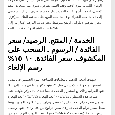
الوفاق الليبي، اليوم الأحد، وقف العمل بفرض رسوم على مبيعات النقد
الأجنبي، لمدة 3 أشهر قابلة للتمديد. وارتفع سعر صرف الريال السعودي
إلى 4.174 جنيه للشراء، و 4.201 جنيه للبيع، على شاشة البنك المركزي.
سعر الدرهم الإماراتي. ارتفع متوسط سعر صرف الدرهم الإماراتي إلى
4.264 جنيه للشراء، و4.292 جنيه للبيع.
الخدمة / المنتج. الرصيد/ سعر
الفائدة / الرسوم . السحب على
المكشوف. سعر الفائدة. ١٠-١٥%
رسم الإلغاء
شهدت أسعار الذهب بالتعاملات الصباحية اليوم الخميس في مصر،
استقرار ملحوظ حيث سجل عيار 21 وهو الأكثر مبيعا في مصر إلي 833
جنيها للجرام، وذلك مع استقرار الذهب عالميا عند 1912 دولار للأوقية حتى
صياغة هذه السطور. 25‏‏/5‏‏/1442 بعد الهجرة 25‏‏/4‏‏/1442 بعد الهجرة
وسجل سعر جرام الذهب عيار 22 سعرا يتراوح بين 852 و857 جنيها. بينما
سجل سعر جرام الذهب عيار 24 سعرا يتراوح بين 930 و933 جنيها. وسجل
سعر الجنيه الذهب نحو 6512 و6544 جنيها. أسعار الذهب اليوم الخميس