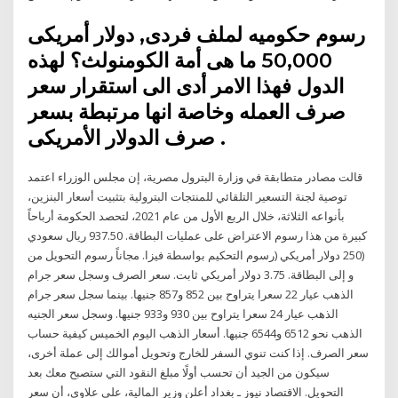
رسوم حكوميه لملف فردى, دولار أمريكى
50,000 ما هى أمة الكومنولث؟ لهذه
الدول فهذا الامر أدى الى استقرار سعر
صرف العمله وخاصة انها مرتبطة بسعر
صرف الدولار الأمريكى .
قالت مصادر متطابقة في وزارة البترول مصرية، إن مجلس الوزراء اعتمد
توصية لجنة التسعير التلقائي للمنتجات البترولية بتثبيت أسعار البنزين،
بأنواعه الثلاثة، خلال الربع الأول من عام 2021، لتحصد الحكومة أرباحاً
كبيرة من هذا رسوم الاعتراض على عمليات البطاقة. 937.50 ريال سعودي
(250 دولار أمريكي (رسوم التحكيم بواسطة فيزا. مجاناً رسوم التحويل من
و إلى البطاقة. 3.75 دولار أمريكي ثابت. سعر الصرف وسجل سعر جرام
الذهب عيار 22 سعرا يتراوح بين 852 و857 جنيها. بينما سجل سعر جرام
الذهب عيار 24 سعرا يتراوح بين 930 و933 جنيها. وسجل سعر الجنيه
الذهب نحو 6512 و6544 جنيها. أسعار الذهب اليوم الخميس كيفية حساب
سعر الصرف. إذا كنت تنوي السفر للخارج وتحويل أموالك إلى عملة أخرى،
سيكون من الجيد أن تحسب أولًا مبلغ النقود التي ستصبح معك بعد
التحويل. الاقتصاد نيوز ـ بغداد أعلن وزير المالية، علي علاوي، أن سعر