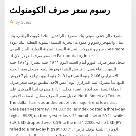
رسوم سعر صرف الكومنولث
by
Guest
مصرف الراجحي. سيتي بنك. مصرف الرافدين. بنك الكويت الوطني. بنك
لبنان والمهجر رسوم و عمولات التجزئة النسبة المئوية الفعلية. بنك عودة
رسوم و عمولات التجزئة النسبة المئوية الفعلية. البنك العربي See more
of ‎سعر صرف الدولار الآن‎ on Facebook. Log In. or
سجل سعر صرف اليورو أمام الجنيه اليوم 19.11 جنيه للشراء و19.31 جنيه
للبيع، بارتفاع وصل 5 قروش للشراء وقرشا للبيع، وسجل سعر الجنيه
الاسترلينى 21.06 جنيه للشراء و 21.31 جنيه للبيع، بتراجع بلغ 7 قروش
للبيع. بدأ مصرف ليبيا المركزي، يوم أمس الأحد، تطبيق توحيد سعر صرف
العملة الليبية، بعد اتفاق أعضاء مجلس إدارة مصرف ليبيا المركزي على
تعديل سعر الصرف مقابل العملات الأجنبية. North American Edition.
The dollar has rebounded out of the major-trend lows that
were seen yesterday. The DXY dollar index posted a three-day
high at 89.95, up from yesterday's 33-month low at 89.21, while
EUR-USD dropped over 0.5% to the mid 1.2200s while USD-JPY
rallied to a nine-day high at 103.71. "الوفاق" الليبية توقف فرض
رسوم على مبيعات النقد الأجنبي "مؤقتا" قرر المجلس الرئاسي لحكومة