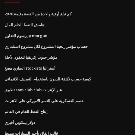
كم تبلغ أوقية واحدة من الفضة بقيمة 2020
هامش النفط الخام المال
رسوم التداول jp morgan
حساب مؤشر ربحية المشروع لكل مشروع استثماري
مؤشر جنوب إفريقيا للعقود الآجلة
الصاري مضغ stockists أستراليا
كيفية حساب تكلفة الديون باستخدام التصنيف الائتماني
تطبيق sam club club عبر الإنترنت
خصم العسكرية على النسر الاميركي على الانترنت
إنتاج النفط الخام في العالم
دولار بيتكوين أفيري
قالب اتفاق تأجير السيارات بسيط