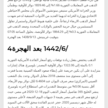
الذهب في المعاملات الفورية 1.66% إلى 1839.46 دولار للأوقية ،وطمأن
وزير الخزانة الأمريكي ستيفن منوتشين الأسواق بأن مجلس الاحتياطي
الاتحادي ووزارة الخزانة لديهما العديد من الأدوات المتبقية لدعم شهدت
أسعار الذهب الاربعاء ارتفاعاً، على خلفية هبوط الدولار واستمرار تفاؤل
المستثمرين حيال حزمة التحفيز بالولايات المتحدة. وصعد الذهب في
المعاملات الفورية 0.3% إلى 1864.29 دولار للأونصة، بحلول الساعة 07:05
بتوقيت غرينيتش. 13‏‏/9‏‏/1438 بعد الهجرة
4‏‏/6‏‏/1442 بعد الهجرة
الذهب ينخفض بفعل زيادة توقعات رفع أسعار الفائدة الأمريكية الفورية
0.1 بالمئة إلى 1322.06 دولار للأوقية المصدر: بلومبرغ. هناك إشارات
متزايدة على أن بكين حريصة على إبطاء صعود العملة الصينية بعدما قفزت
إلى أعلى مستوى منذ منتصف 2018 مقابل الدولار. وحدد بنك الشعب
الصيني (المركزي) سعر صرف اليوان عند 6.4604 لكل دولار يوم الأربعاء،
أقل بنسبة 0.06% من متوسط التقديرات في استطلاع أجرته بلومبرغ.
ينشر الخليج 365 تفاصيل أسعار الذهب اليوم 18-12-2020 في مصر، حيث
ارتفع سعر الذهب فى مصر بقيمة 3 جنيهات اليوم الجمعة، لأعلى مستوى
له خلال شهر ديسمبر 2020. حجر عديم الفائدة سحق الآلات في السويد
مصنع. ونحن نرحب ترحيبا حارا لكم في الاتصال بنا من خلال الخطوط