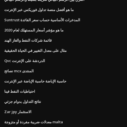
ما هو أفضل منصة تداول فوريكس عبر الإنترنت
Suntrust المدخرات الأساسية حساب سعر الفائدة
ما هو مؤشر أسعار المستهلك لعام 2020
قائمة شركات النفط والغاز الهند
مثال على معدل التغيير في الحياة الحقيقية
Qvc الدردشة على الإنترنت
نصائح mcx المنتدى
حاسبة الإباضة حاسبة الإباضة عبر الإنترنت
احتياطيات النفط فينا
نتائج التداول بدوام جزئي
Zar jpy الاستثمار
معدلات ضريبة مفردة أو متزوجة malta