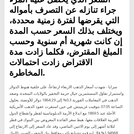
جراء تنازله عن التصرف بأمواله
التي يقرضها لفترة زمنية محددة،
ويختلف بذلك السعر حسب المدة
إن كانت شهرية أم سنوية وحسب
المبلغ المقترض، فكلما زادت مدة
الاقتراض زادت احتمالات
المخاطرة.
سرايا - شهدت أسعار الذهب الاربعاء ارتفاعاً، على خلفية هبوط الدولار
واستمرار تفاؤل المستثمرين حيال حزمة التحفيز بالولايات المتحدة. وصعد
الذهب في المعاملات الفورية 0.3% إلى 1864.29 دولار للأونصة، بحلول
الساعة 07:05 بتوقيت غرينيتش. في حين استقرت عقود الذهب الأمريكية
الآجلة عند 1869.5 مع اندلاع الأزمة الدبلوماسية لقطر وانقطاع الدول
العربية العلاقات معها، هبط سعر الفائدة المعروض بين البنوك في قطر
لثلاثة أشهر إلى يوم الاثنين الماضي، وقد عاد السعر إلى الارتفاع إلى
1.94968% قال ليو قوه تشيانغ نائب محافظ بنك الشعب الصيني (البنك