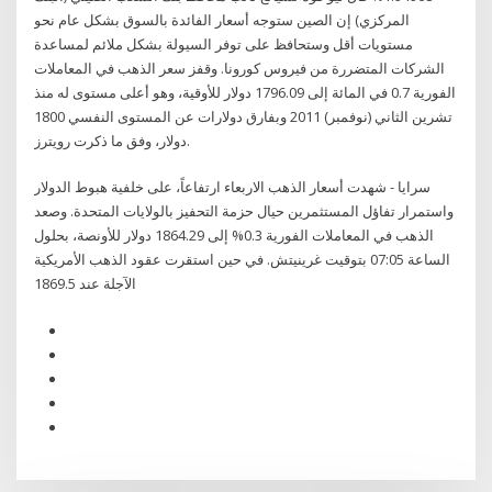
المركزي) إن الصين ستوجه أسعار الفائدة بالسوق بشكل عام نحو
مستويات أقل وستحافظ على توفر السيولة بشكل ملائم لمساعدة
الشركات المتضررة من فيروس كورونا. وقفز سعر الذهب في المعاملات
الفورية 0.7 في المائة إلى 1796.09 دولار للأوقية، وهو أعلى مستوى له منذ
تشرين الثاني (نوفمبر) 2011 وبفارق دولارات عن المستوى النفسي 1800
دولار، وفق ما ذكرت رويترز.
سرايا - شهدت أسعار الذهب الاربعاء ارتفاعاً، على خلفية هبوط الدولار
واستمرار تفاؤل المستثمرين حيال حزمة التحفيز بالولايات المتحدة. وصعد
الذهب في المعاملات الفورية 0.3% إلى 1864.29 دولار للأونصة، بحلول
الساعة 07:05 بتوقيت غرينيتش. في حين استقرت عقود الذهب الأمريكية
الآجلة عند 1869.5