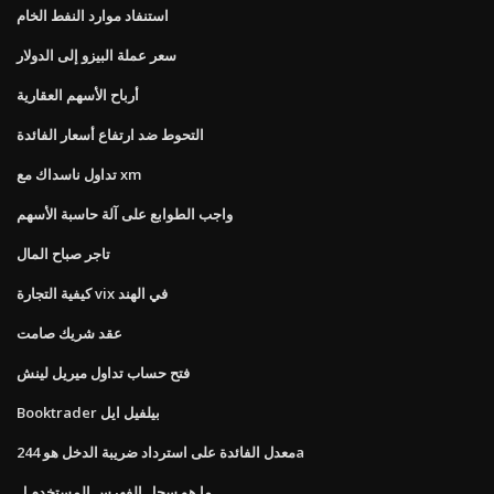
استنفاد موارد النفط الخام
سعر عملة البيزو إلى الدولار
أرباح الأسهم العقارية
التحوط ضد ارتفاع أسعار الفائدة
تداول ناسداك مع xm
واجب الطوابع على آلة حاسبة الأسهم
تاجر صباح المال
كيفية التجارة vix في الهند
عقد شريك صامت
فتح حساب تداول ميريل لينش
Booktrader بيلفيل ايل
معدل الفائدة على استرداد ضريبة الدخل هو 244a
ما هو سجل الفهرس المستخدم ل