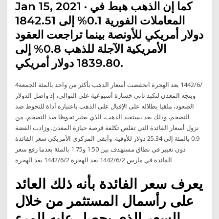
Jan 15, 2021 · كما إن الذهب هبط في
المعاملات الفورية 0.1% إلى 1842.51
دولار أمريكي للأونصة بينما تراجعت العقود
الأمريكية الآجلة للذهب 0.8% إلى
1839.80 دولار أمريكي.
4‏‏/6‏‏/1442 بعد الهجرة انخفضت أسعار الذهب بأكثر من واحد بالمئة الجمعة
ويتجه المعدن لتكبد ثاني خسارة أسبوعية على التوالي، إذ واصل الدولار
الصعود، ملقيا بظلاله على الإقبال على الذهب باعتباره أداة للتحوط ضد
التضخم، وذلك بعد يستفيد الذهب، الذي يعتبر تحوظا ضد التضخم، من
نزول أسعار الفائدة التي تقلص تكلفة فرصة حيازة المعدن. وزادت الفضة
0.9 بالمئة إلى 25.34 دولار للأوقية. وأبقى المركزي الأمريكي سعر الفائدة
دون تغيير في نطاق مستهدف بين 1.50 و1.75 بالمئة بعدما رفع سعر
الفائدة في مارس 2‏‏/6‏‏/1442 بعد الهجرة 2‏‏/6‏‏/1442 بعد الهجرة
يعرف سعر الفائدة بأنه ذلك العائد
على رأسمال المستثمر من خلال
السعر الذي يحصل عليه المرء