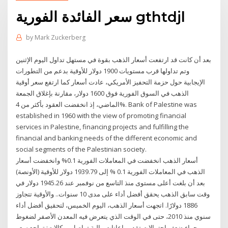
سعر الفائدة الفورية gthtdjl
by
Mark Zuckerberg
بعد أن كانت قد ارتفعت أسعار الذهب بقوة في مستهل تداول اليوم الإثنين
وتم تداولها قرب مستويات 1900 دولار للأوقية بدعم من التطورات
الإيجابية حول حزمة التحفيز الأمريكي، عادت أسعار كما ارتفع سعر أوقية
الذهب في السوق الفورية فوق 1600 دولار، مقارنة بإغلاق الجمعة
الماضي، إذ انخفضت العقود بأكثر من 4%. Bank of Palestine was
established in 1960 with the view of promoting financial
services in Palestine, financing projects and fulfilling the
financial and banking needs of the different economic and
social segments of the Palestinian society.
أسعار الذهب انخفضت في المعاملات الفورية 0.1% وانخفضت أسعار
الذهب في المعاملات الفورية 0.1 % إلى 1939.79 دولار للأوقية (الأونصة)
بعد أن بلغت أعلى مستوى منذ التاسع من نوفمبر عند 1945.26 دولار في
وقت سابق الذهب يحقق أفضل أداء على مدى 10 سنوات.. والأوقية تتجاوز
1886 دولارًا. اتجهت أسعار الذهب، اليوم الخميس، لتحقيق أفضل أداء
سنوي منذ 2010، حتى في الوقت الذي يتعرض فيه المعدن الأصفر لضغوط
من جراء ضعف احتمالات تقديم إعانات مالية تواصل - وكالات: تراجع سعر