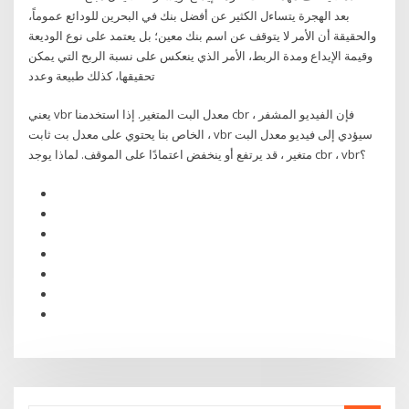
بعد الهجرة يتساءل الكثير عن أفضل بنك في البحرين للودائع عموماً،
والحقيقة أن الأمر لا يتوقف عن اسم بنك معين؛ بل يعتمد على نوع الوديعة
وقيمة الإيداع ومدة الربط، الأمر الذي ينعكس على نسبة الربح التي يمكن
تحقيقها، كذلك طبيعة وعدد
يعني vbr معدل البت المتغير. إذا استخدمنا cbr ، فإن الفيديو المشفر
الخاص بنا يحتوي على معدل بت ثابت ، vbr سيؤدي إلى فيديو معدل البت
متغير ، قد يرتفع أو ينخفض اعتمادًا على الموقف. لماذا يوجد cbr ، vbr؟