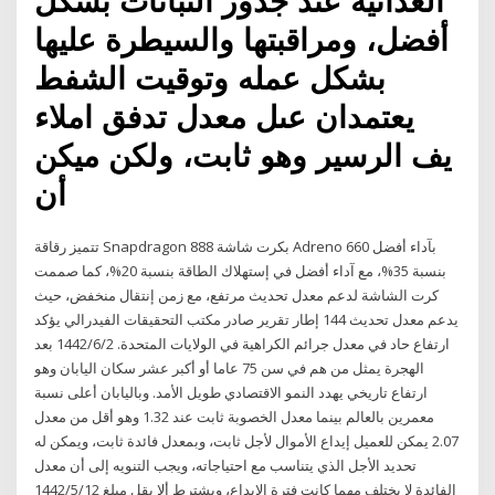
الغذائية عند جذور النباتات بشكل
أفضل، ومراقبتها والسيطرة عليها
بشكل عمله وتوقيت الشفط
يعتمدان عىل معدل تدفق املاء
يف الرسير وهو ثابت، ولكن ميكن
أن
تتميز رقاقة Snapdragon 888 بكرت شاشة Adreno 660 بآداء أفضل
بنسبة 35%، مع آداء أفضل في إستهلاك الطاقة بنسبة 20%، كما صممت
كرت الشاشة لدعم معدل تحديث مرتفع، مع زمن إنتقال منخفض، حيث
يدعم معدل تحديث 144 إطار تقرير صادر مكتب التحقيقات الفيدرالي يؤكد
ارتفاع حاد في معدل جرائم الكراهية في الولايات المتحدة. 2‏‏/6‏‏/1442 بعد
الهجرة يمثل من هم في سن 75 عاما أو أكبر عشر سكان اليابان وهو
ارتفاع تاريخي يهدد النمو الاقتصادي طويل الأمد. وباليابان أعلى نسبة
معمرين بالعالم بينما معدل الخصوبة ثابت عند 1.32 وهو أقل من معدل
2.07 يمكن للعميل إيداع الأموال لأجل ثابت، وبمعدل فائدة ثابت، ويمكن له
تحديد الأجل الذي يتناسب مع احتياجاته، ويجب التنويه إلى أن معدل
الفائدة لا يختلف مهما كانت فترة الإيداع، ويشترط ألا يقل مبلغ 12‏‏/5‏‏/1442