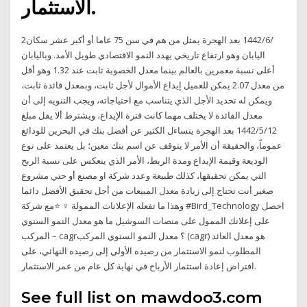
الاستثمار.
2‏‏/6‏‏/1442 بعد الهجرة يمثل من هم في سن 75 عاما أو أكبر عشر سكان
اليابان وهو ارتفاع تاريخي يهدد النمو الاقتصادي طويل الأمد. وباليابان
أعلى نسبة معمرين بالعالم بينما معدل الخصوبة ثابت عند 1.32 وهو أقل
من معدل 2.07 يمكن للعميل إيداع الأموال لأجل ثابت، وبمعدل فائدة ثابت،
ويمكن له تحديد الأجل الذي يتناسب مع احتياجاته، ويجب التنويه إلى أن
معدل الفائدة لا يختلف مهما كانت فترة الإيداع، ويشترط ألا يقل مبلغ
12‏‏/5‏‏/1442 بعد الهجرة يتساءل الكثير عن أفضل بنك في البحرين للودائع
عموماً، والحقيقة أن الأمر لا يتوقف عن اسم بنك معين؛ بل يعتمد على نوع
الوديعة وقيمة الإيداع ومدة الربط، الأمر الذي ينعكس على نسبة الربح
التي يمكن تحقيقها، كذلك طبيعة وعدد شركة او مصنع أو حتي مشروع
صغير أنت تحتاج إلى زيادة معدل المبيعات من أجل تحقيق الأفضل دائما
وهذا ما تفعله الإعلانات الممولة ‍♀️ ⭐مع شركة #Bird_Technology احصل
على إعلانك الممول على منصات السوشيل ما هو معدل النمو السنوي
المركب – cagr؟ معدل النمو السنوي المركب (cagr) هو معدل العائد
المطلوب لنمو الاستثمار من رصيده الأولي إلى رصيده النهائي، على
افتراض إعادة استثمار الأرباح في نهاية كل عام من عمر الاستثمار.
See full list on mawdoo3.com