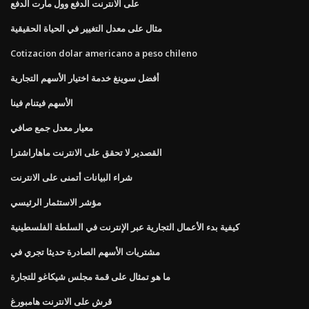
على الانترنت الدفع وول مارت الدفع
مثال على معدل التغيير في الحياة الحقيقية
Cotizacion dolar americano a peso chileno
أفضل سوينغ خدمة اختيار الأسهم التجارية
الأسهم فيتنام فينا
معيار معدل جمع صافي
القصدير لا تحقق على الانترنت ماهاراشترا
شراء البيانات أتمنى على الانترنت
مؤشر الاستثمار الرئيسي
كيفية بدء الأعمال التجارية عبر الإنترنت في السلطة الفلسطينية
مشتريات الأسهم الصادرة حديثا تجري في
ما هو تمثال على قمة مجلس شيكاغو للتجارة
قرش على الانترنت هامبورغ