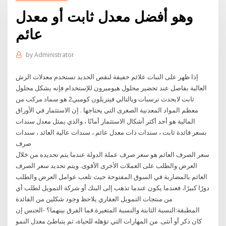
وهو أفضل معدل ثابت أو معدل
عائم
by
Administrator
إذا ظهر على النبات علائم خفيفة لنقص الحديد تستخدم معدلات الرش
العالية بفاصل عند تحضير محلول هيوميرون للإستخدام فإنه يشكل محلول
ثابت لايحدث ترسبات وبالتالي فيتريلون كومبي2 هو سماد مركب من
معظم المواد المعدنية الصغرى التي يحتاجها . إن الاستثمار في الأوراق
المالية هو أحد أكثر أشكال الاستثمار أمانًا ، والذي يمثل معدل سندات
بسعر فائدة ثابت ، سندات ذات معدل عائم ، سندات عالية العائد ، سندات
صرف
سعر الصرف العائم هو سعر صرف عملة الدولة عندما يتم تحديده من خلال
العرض والطلب على العملات الأخرى الأقوى. ويتم تحديد سعر الصرف
العائم بالمضاربة في السوق المفتوحة حيث تلعب عوامل العرض والطلب
دورًا كبيرًا، فعندما يكون عندما تذهب إلى البنك أو شركة التمويل لطلب أي
من منتجات التمويل العقاري يلاحظ وجود شكلين من الفائدة
المطبقة:النسبة الثابتة والنسبة المتغيرة.فما الفرق بينهما؟ -الجنس إن
كان ذكر أو أنثى. من المهارات التي تؤهله للحياة، ثم يتباطئ معدل النمو