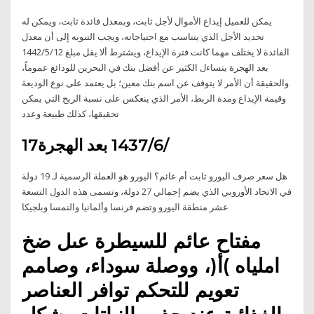
يمكن للعميل إيداع الأموال لأجل ثابت، وبمعدل فائدة ثابت، ويمكن له
تحديد الأجل الذي يتناسب مع احتياجاته، ويجب التنويه إلى أن معدل
الفائدة لا يختلف مهما كانت فترة الإيداع، ويشترط ألا يقل مبلغ 12‏‏/5‏‏/1442
بعد الهجرة يتساءل الكثير عن أفضل بنك في البحرين للودائع عموماً،
والحقيقة أن الأمر لا يتوقف عن اسم بنك معين؛ بل يعتمد على نوع الوديعة
وقيمة الإيداع ومدة الربط، الأمر الذي ينعكس على نسبة الربح التي يمكن
تحقيقها، كذلك طبيعة وعدد
17‏‏/6‏‏/1437 بعد الهجرة
هل سعر صرف اليورو ثابت أم عائم؟ اليورو هو العملة الرسمية لـ 19 دولة
في الاتحاد الأوروبي الذي يضم إجمالي 27 دولة، وتسمى هذه الدول التسعة
عشر منطقة اليورو وتضم فرنسا وألمانيا والنمسا وبلجيكا
مفتاح عائم للسيطرة عىل ضخ
املياه )أ(، ووصلة سوداء، وصامم
تعويم للتحكم توافر العناصر