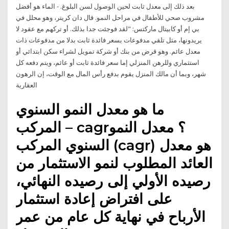
بعد ذلك إلى معدل ثابت لحين الوصول لسن البلوغ. - الماء هو أفضل
مشروب صحي للأطفال في مراحل النمو. قال دان كريتر، وهو محلل في
بي إم أو كابيتال ماركتس: "لقد فوجئت جدا بذلك. أو تركهم مع عقود لا
يريدونها، مثل تلقي مدفوعات بسعر فائدة ثابت بدلا من مدفوعات ذات
معدل عائم. وهو قرض من بنك أو شركة تمويل لشراء سكن ابتدائي أو
استثماري وللرهن المنزلي إما سعر فائدة ثابت أو عائم، ويتم دفعه كل
شهر، وبما أن مالك المنزل يقوم بدفع رأس المال مع الوقت، إن الرهون
العقارية
ما هو معدل النمو السنوي
المركب – cagr؟ معدل النمو
السنوي المركب (cagr) هو معدل
العائد المطلوب لنمو الاستثمار من
رصيده الأولي إلى رصيده النهائي،
على افتراض إعادة استثمار
الأرباح في نهاية كل عام من عمر