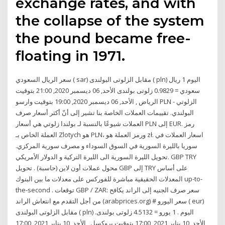
exchange rates, and with
the collapse of the system
the pound became free-
floating in 1971.
سعر الريال السعودي ( sar) مقابل الزلوتى البولندى ( pln) اليوم 1 ريال
سعودي = 0.9829 زلوتى بولندى الأحد, 06 ديسمبر 2020, 21:00 بتوقيت
الرياض , الأحد, 06 ديسمبر 2020, 19:00 بتوقيت وارسو PLN - الزلوتي
البولندي. تقييمات العملات الخاصة بنا تشير إلى أنّ أكثر أسعار صرف
العملات شيوعًا بالنسبة لـ بولندا زلوتي هي أسعار PLN إلى EUR. رمز
العملة الخاص بـ Zlotych هو PLN، ورمز العملة هو zł. اسعار العملات في
سوريا بالليرة السورية في السوق السوداء و مصرف سورية المركزي.
تحويل الليرة السورية الى الليرة التركية و الدولار الأمريكي. GBP TRY
محول عملات أون لاين (حاسبة) . تحويل GBP إلى TRY على أساس
المعدلات الحقيقية مباشرة للفوركس على معدلات ما بين البنوك up-to-
the-second . توقعات GBP / ZAR: سعر صرف الجنيه إلى الراند يكافح
من أجل التقدم مع انتعاش الراند (arabprices.org) # سعر اليورو ( eur)
مقابل الزلوتى البولندى ( pln) اليوم . 1 يورو = 4.5132 زلوتى بولندى.
الأحد, 10 يناير 2021, 17:00 بتوقيت بروكسل , الأحد, 10 يناير 2021, 17:00