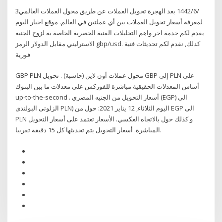
3‏‏/6‏‏/1442 بعد الهجرة تحويل العملات عن طريق محول العملات العالمي
لمعرفة أسعار تحويل العملات بين أي عملتين في العالم. موقع اخبار اليوم
يقدم لكم خدمة اخر واهم التحليلات الفنية الحصرية الخاصة به لزوج الجنيه
الاسترليني مقابل الدولار الرمز gbp/usd. كذلك, نقدم لكم تحديثات فنية
فورية
GBP PLN محول عملات أون لاين (حاسبة) . تحويل GBP إلى PLN على
أساس المعدلات الحقيقية مباشرة للفوركس على معدلات ما بين البنوك
up-to-the-second . أسعار التحويل من الجنيه المصري (EGP) الى
الزلوتى البولندى PLN) اليوم الثلاثاء, 12 يناير 2021: حول من EGP الى
PLN و كذلك حول بالاتجاه العكسي. الأسعار تعتمد على أسعار التحويل
المباشرة. أسعار التحويل يتم تحديثها كل 15 دقيقة تقريبا.