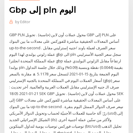
Gbp إلى pln اليوم
by
Editor
GBP PLN محول عملات أون لاين (حاسبة) . تحويل GBP إلى PLN على
أساس المعدلات الحقيقية مباشرة للفوركس على معدلات ما بين البنوك
up-to-the-second . سعر الصرف لعملة باوند /جنيه إسترليني مقابل
عملة زلوتي بولندي لهذا اليوم gbp الى pln سجل سعر الجنية الأسترليني
عملة المملكة المتحدة انجلترا gbp ارتفاعاً مقابل الزلوتي البولندي عملة
بولندا pln بقيمة (0.0044) نقطة وبنسبة (0.09%) وذلك خلال جلسة التداول
اليوم الجمعة بتاريخ 15-01-2021 لتسجل سعر 5.1178 🔼 مقارنة بالسعر
أسعار العملات اليوم في المملكة المتحدة بالجنيه الإسترليني (gbp) سعر
صرف الـ جنيه الإسترليني مقابل العملات العربية والعالمية. آخر تحديث :
21-01-2021 18:05 SEK GBP محول عملات أون لاين (حاسبة) . تحويل SEK
إلى GBP على أساس المعدلات الحقيقية مباشرة للفوركس على معدلات
ما بين البنوك up-to-the-second . سِعر صرف الدولار الممثل اليوم بنقرة
زرّ: آلة حاسبة للعملات الأجنبيّة لحساب وتحويل الدولار الأمريكي (usd) إلى
الشيكل الإسرائيلي الجديد (ils) ولأكثر من ستّين عملة أجنبية أخرى.
توصيات فوركس توصيات يومية لتداول البيتكوين (btc/usd) تحليل الذهب
اليوم تحليل النفط اليوم تحليل gbp/usd تحليل الفضة اليوم تحليل