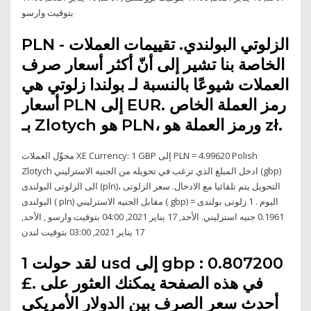
بتوقيت وارسو
PLN - الزلوتي البولندي. تقييمات العملات
الخاصة بنا تشير إلى أنّ أكثر أسعار صرف
العملات شيوعًا بالنسبة لـ بولندا زلوتي هي
أسعار PLN إلى EUR. رمز العملة الخاص
بـ Zlotych هو PLN، ورمز العملة هو zł.
محوِّل العملات XE Currency: 1 GBP إلى PLN = 4.99620 Polish
Zlotych ادخل المبلغ الذي ترغب في تحويله من الجنيه الاسترليني (gbp)
الى الزلوتى البولندى (pln)، التحويل يتم تلقائيا مع الادخال. سعر الزلوتى
البولندى ( pln) مقابل الجنيه الاسترليني ( gbp) اليوم . 1 زلوتى بولندى =
0.1961 جنيه استرليني. الأحد, 17 يناير 2021, 04:00 بتوقيت وارسو , الأحد,
17 يناير 2021, 03:00 بتوقيت لندن
لقد حولت 1 usd إلى gbp : 0.807200
£. في هذه الصفحة يمكنك العثور على
أحدث سعر الصرف بين الدولار الأمريكي