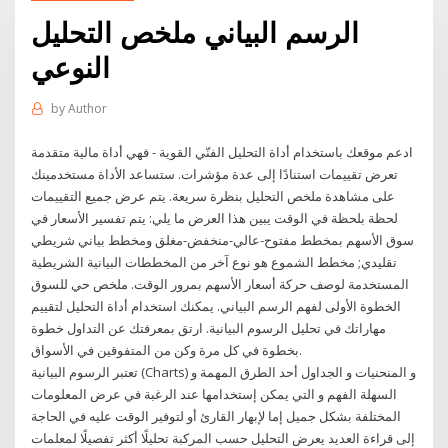
الرسم البياني ملخص التحليل
النوعي
by
Author
ادعم موقعك باستخدام أداة التحليل الفنّي القوية - فهي أداة مالية متقدمة
تعرض تقييمات استنادًا إلى عدة مؤشرات. ستساعد الأداة مستخدمينك
على مشاهدة ملخص التحليل بنظرة سريعة. يتم عرض جميع التقييمات
لحظة بلحظة في الوقت يبين هذا العرض ما يلي: يتم تفسير الأسعار في
سوق الأسهم بمخطط مفتوح-عالي-منخفض-مغلق ومخطط بياني شريطي
تقليدي; مخطط الشموع هو نوع آخر من المخططات البيانية الشريطية
المستخدمة لوصف حركة أسعار الأسهم بمرور الوقت. ملخص حي للسوق
الخطوة الأولى لفهم الرسم البياني. يمكنك استخدام أداة التحليل لتقييم
مهاراتك في تحليل الرسوم البيانية. ارتق بمعرفتك عن التداول خطوة
بخطوة في كل مرة وكن من المتفوقين في الأسواق.
تعتبر الرسوم البيانية (Charts) و المنحنيات و الجداول أحد الطرق المهمة و
السهلة الفهم و التي يمكن إستخدامها عند الرغبة في عرض المعلومات
المختلفة بشكل جميل إما لإبهار القارئ أو لتوفير الوقت عليه في الحاجة
إلى قراءة العديد يعرض التحليل حسب المركبة تحليلًا أكثر تفصيلًا لمعلمات