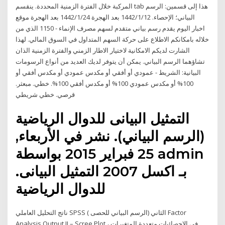
المركبة خلال الفترة الزمنية المحددة. ينقسم tab هذا إلى قسمين: الرسم
البياني؛ الإحصاء. 12‏‏/1‏‏/1442 بعد الهجرة 24‏‏/1‏‏/1442 بعد الهجرة موقع
اخبار اليوم يقدم رسم بياني متقدم لسهم مصرف الإنماء - 1150 الذي من
خلاله بامكانكم الاطلاع على حركة السهم المتداول في السوق المالي. لهذا
الشارت لديكم الامكانية لاختيار الاطار الزمني والفترة الزمنية الذان
تشاؤهما الرسم البياني. يمكن أن يتوفر لديك العديد من أنواع الرسومات
البيانية: الشريط - عمودي أو أفقي أو مكدس عمودي أو مكدس أفقي أو
100% أو مكدس عمودي 100% أو مكدس أفقي 100%. خطي. مبعثر.
قرصي. خطي شريطي
التمثيل البيانى للدوال الرياضية
(الرسم البياني). نشر في الأربعاء,
25 فبراير 2015 بواسطة admin
.بـ اكسل 2007 التمثيل البيانى
للدوال الرياضية
ناتج التحليل العاملي SPSS الثاني (الرسم البياني للحصى ) Factor
Analysis Output II – Scree Plot في الإحصائيات متعددة المتغيرات ،