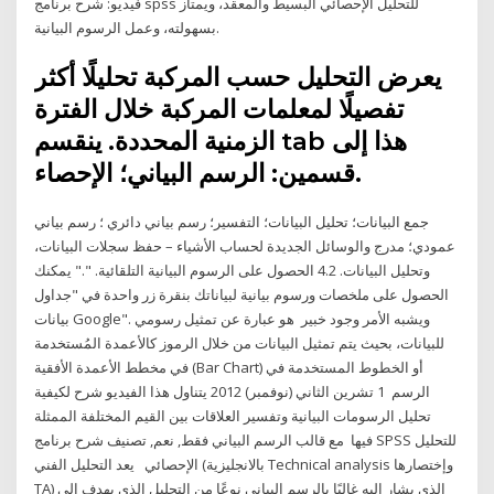
فيديو: شرح برنامج spss للتحليل الإحصائي البسيط والمعقد، ويمتاز
بسهولته، وعمل الرسوم البيانية.
يعرض التحليل حسب المركبة تحليلًا أكثر
تفصيلًا لمعلمات المركبة خلال الفترة
الزمنية المحددة. ينقسم tab هذا إلى
قسمين: الرسم البياني؛ الإحصاء.
جمع البيانات؛ تحليل البيانات؛ التفسير؛ رسم بياني دائري ؛ رسم بياني
عمودي؛ مدرج والوسائل الجديدة لحساب الأشياء – حفظ سجلات البيانات،
وتحليل البيانات. 4.2 الحصول على الرسوم البيانية التلقائية. "." يمكنك
الحصول على ملخصات ورسوم بيانية لبياناتك بنقرة زر واحدة في "جداول
بيانات Google". ويشبه الأمر وجود خبير هو عبارة عن تمثيل رسومي
للبيانات، بحيث يتم تمثيل البيانات من خلال الرموز كالأعمدة المُستخدمة
في مخطط الأعمدة الأفقية (Bar Chart) أو الخطوط المستخدمة في
الرسم 1 تشرين الثاني (نوفمبر) 2012 يتناول هذا الفيديو شرح لكيفية
تحليل الرسومات البيانية وتفسير العلاقات بين القيم المختلفة الممثلة
فيها مع قالب الرسم البياني فقط, نعم, تصنيف شرح برنامج SPSS للتحليل
الإحصائي يعد التحليل الفني (بالانجليزية Technical analysis وإختصارها
TA) الذي يشار إليه غالبًا بالرسم البياني نوعًا من التحليل الذي يهدف إلى