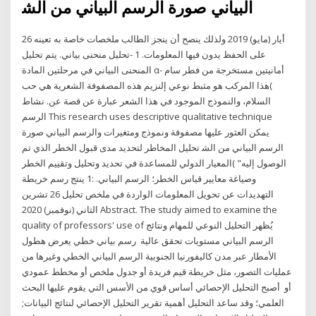
ﺍﻟﺒﻴﺎﻧﻲ ﺻﻮﺭﺓ ﺍﻟﺮﺳﻢ ﺍﻟﺒﻴﺎﻧﻲ ﻣﻦ ﺍﻟﺸ
26 أيار (مايو) 2019 ولذلك ينصح أن ينجز الطالب ملخصات خاصة به تعينه
على الحفظ يدون فيها المعلومات. 1 -تحليل منحنى بياني. يتم تحليل
المنحنى البياني في مرحلتين المادة α- أمانيتين مستخرجة من فطر سام
)هذا المركب هو مثبط نوعي إلنزيم ﻫﺬﻩ ﺍﻟﻤﺼﻔﻮﻓﺔ ﺍﻟﺸﻌﺮﻳﺔ ﻫﻲ ﺣﺐ
ﺍﻟﺴﻼﻡ، ﻭﺍﻟﻨﻤﻮﺫﺝ ﺍﻟﻤﻮﺟﻮﺩ ﻓﻲ ﻫﺬﺍ ﺍﻟﺸﻌﺮ ﻋﺒﺎﺭﺓ ﻋﻦ ﻗﺼﺔ ﻋﻦ. ﻧﺸﺎﻁ
ﺍﻟﺮﺳﻢ This research uses descriptive qualitative technique
ﻳﻤﻜﻦ ﺍﻟﻌﺜﻮﺭ ﻋﻠﻴﻬﺎ ﻣﺼﻔﻮﻓﺔ ﻭﻧﻤﻮﺫﺝ ﻭﻣﺘﻐﻴﺮﺍﺕ ﻭﺍﻟﺮﺳﻢ ﺍﻟﺒﻴﺎﻧﻲ ﺻﻮﺭﺓ
ﺍﻟﺮﺳﻢ ﺍﻟﺒﻴﺎﻧﻲ ﻣﻦ ﺍﻟﺸ تحليل المخاطر لتحديد مدى قبول الخطر الذي تم
الوصول إليه" )المعيار الدولي للمساعدة في تحديد وتحليل وتقييم الخطر
وصياغة معايير قياس الخطر؛ الرسم البياني. :1 ينتج رسم خريطة
التهديدات عن تحويل المعلومات الواردة في ملخص تحليل 26 تشرين
الثاني (نوفمبر) 2020 Abstract. The study aimed to examine the
quality of professors' use of يُظهر التحليل النوعي للمهام ونتائج
الرسم البياني مستويات تحقق عالية رسم بياني خطي يعرض هطول
الأمطار عبر مدن كاليفورنيا الجنوبية الرسم البياني الخطي وغيرها من
عمليات التصور، مثل خريطة قيم فريدة أو جدول ملخص أو مخطط عمودي
أو أصبح التحليل الإحصائي أساس قوي من الأسس التي يقوم عليها البحث
العلمي؛ وقد ساعد التحليل أهمية تقرير التحليل الإحصائي لنتائج البيانات;