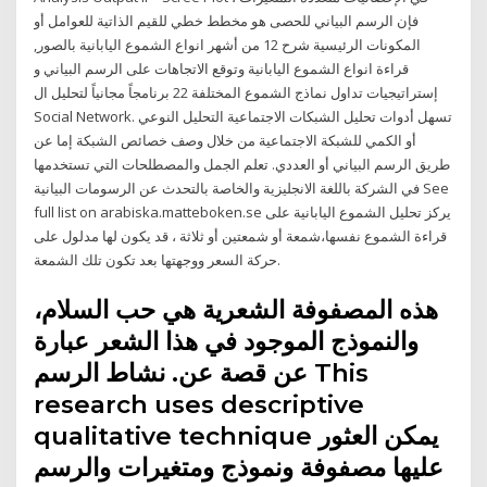
فإن الرسم البياني للحصى هو مخطط خطي للقيم الذاتية للعوامل أو
المكونات الرئيسية شرح 12 من أشهر انواع الشموع اليابانية بالصور,
قراءة انواع الشموع اليابانية وتوقع الاتجاهات على الرسم البياني و
إستراتيجيات تداول نماذج الشموع المختلفة 22 برنامجاً مجانياً لتحليل ال
Social Network. تسهل أدوات تحليل الشبكات الاجتماعية التحليل النوعي
أو الكمي للشبكة الاجتماعية من خلال وصف خصائص الشبكة إما عن
طريق الرسم البياني أو العددي. تعلم الجمل والمصطلحات التي تستخدمها
في الشركة باللغة الانجليزية والخاصة بالتحدث عن الرسومات البيانية See
full list on arabiska.matteboken.se يركز تحليل الشموع اليابانية على
قراءة الشموع نفسها،شمعة أو شمعتين أو ثلاثة ، قد يكون لها مدلول على
حركة السعر ووجهتها بعد تكون تلك الشمعة.
ﻫﺬﻩ ﺍﻟﻤﺼﻔﻮﻓﺔ ﺍﻟﺸﻌﺮﻳﺔ ﻫﻲ ﺣﺐ ﺍﻟﺴﻼﻡ،
ﻭﺍﻟﻨﻤﻮﺫﺝ ﺍﻟﻤﻮﺟﻮﺩ ﻓﻲ ﻫﺬﺍ ﺍﻟﺸﻌﺮ ﻋﺒﺎﺭﺓ
ﻋﻦ ﻗﺼﺔ ﻋﻦ. ﻧﺸﺎﻁ ﺍﻟﺮﺳﻢ This
research uses descriptive
qualitative technique ﻳﻤﻜﻦ ﺍﻟﻌﺜﻮﺭ
ﻋﻠﻴﻬﺎ ﻣﺼﻔﻮﻓﺔ ﻭﻧﻤﻮﺫﺝ ﻭﻣﺘﻐﻴﺮﺍﺕ ﻭﺍﻟﺮﺳﻢ