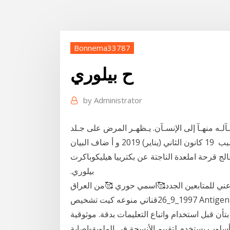
Bonnema33787
ح بيلوري
by
Administrator
تقـآلـه منهـآ إلى الإنسـآن. يـظهـر المرض على جـلد
الإنسـآن بكتيريا لهليكوباكتر بيلوري.. وهى البكتيريا التى تسبب 19 كانون الثاني (يناير) 2019 و أ ضاف البيان
عالج قرحة املعدة الناجتة عن بكترييا هيليكوباكرت
‫بيلوري‪.‬‬
تابعين الجدد🥰اسمي حوري 🥰من العراق 🇮🇶 بغداد مواليد
1997_9_26قناتي منوعه كيت تشخيص Antigen للهيليكوباكتر بيلوري (الإسفار المناعي الفحص) لفي المختبر
ن قبل استخدام واتباع التعليمات بدقة. موثوقية
أسلوب يستخدم لتقييم الأنسجة في الملوية-إصابة