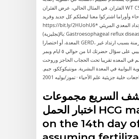
الفئران. في المثال الحالي، عرض الفئران WT C57BL/6 علامات معتدلة من التهاب, بما في ذلك ضمور
6 أشهر مع حطي حاء وأوراما اشتركوا معنا ليصلكم كل جديد وفريد :
https://bit.ly/2HUohU6* كونوا أول من يصله إشعار ليشاهد أحدث فيديو .. داء الارتداد المعدي المريئي
(بالإنجليزية: Gastroesophageal reflux disease)‏ والمعروف أيضًا باسم مرض ارتجاع المريء أو ارتجاع
المعدة، أو اختصارا: GERD، هو تلف بالغشاء المخاطي ينتج عنه عدد من الأعراض المزمنة بسبب ارتداد غير
طبيعي لحمض تعرف على اجابة الدكتور الدكتور فايز بيبي على سؤال حضرتك انا من حوالي ٥ ايام وبمر
او ٤ بدا احساس قوي بالم في المعده تقريبا تحت الحجاب الحاجز وروحت
 البوابية في المعدة البشرية. مونتيكوككو، جيم.
ات خلية جزيئية علم الأحياء · تموز/يوليه 2001
لكشف السريع مجموعات
اختبار الحمل HCG manufaturer ovulation
on the 14th day o
assuming fertiliza