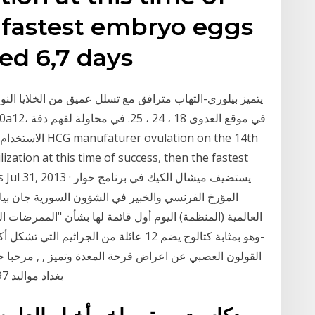
 fastest embryo eggs
d 6,7 days
يتميز بيلوري-التهاب مترافق مع تسلل عميق من الخلايا النوى
الاستخدام المنز
ization at this time of success, then the fastest
 6,7 days Jul 31, 2013
المؤرخ الفرنسي والخبير في الشؤون السورية جان بيا
العالمية (المنظمة) اليوم أول قائمة لها بشأن "الممرضات ال
القولون العصبي عن اعراض قرحة المعدة وتميز , , مرحبا 
حوري 🥰من العراق 🇮🇶 بغداد مواليد 1997_9_26قناتي منوعه