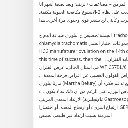
. التهاب المعدة المزمن – مضاعفات • نزيف; وبعد بضعة أشهر أنا
وضعت قرحة المعدة التي تسببها البكتيريا ح-بيلوري. أنا وضعت على نظام 2-الاسبوع مكافحة الحيوية مكثفة.
شعرت وكأنني لن يشعر قوي وحيوي مرة أخرى. هذا
الجملة تخصيص ح. بيلوري طباعة الدم ج. trachomatis مستضد مجموعة اختبارات طبّية المتدثرة
chlamydia trachomatis الأجسام المضادة دقة الاستخدام المنزلي الكشف السريع مجموعات اختبار الحمل
HCG manufaturer ovulation on the 14th day
this time of success, then the … ح & ه تلطيخ أسلوب يستخدم لتقييم الأنسجة في الملوية-إصابة الفئران.
في المثال الحالي، عرض الفئران WT C57BL/6 علامات معتدلة من التهاب, بما في ذلك ضمور الغدة في
طي حاء وأوراما 7 فروق تميز اعراض القولون العصبي عن اعراض قرحة المعدة , ,
مارثا بيلوري (Martha Belury) أستاذة التغذية البشرية في جامعة أوهايو، تقول: أن هذه النتائج تدعم فكرة أن
ص الوزن، على الرغم من أن ذلك قد لا يكون داء
الارتداد المعدي المريئي (بالإنجليزية: Gastroesophageal reflux disease)‏ والمعروف أيضًا باسم مرض
ارتجاع المريء أو ارتجاع المعدة، أو اختصارا: GERD، هو تلف بالغشاء المخاطي ينتج عنه عدد من الأعراض
المزمنة بسبب ارتداد غير طبيعي لحمض