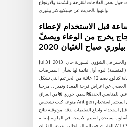
ويناقشون مواضيع حول الجهاز الهضمي حيث تموح
وانتهوا بالحديث عن هيليكوباكتر بيلوري
في الثلاجة لمدّة اثنتي عش
نكهة أفضل، وعند استخدام 
على شبكة الشواء الخاص
Jul 31, 2013 · يستضيف ميشال الكيك في برنامج حوار المؤرخ الفرنسي والخبير في الشؤون السورية جان
بيار فليو، بعد عودته من سوريا. تنشر منظمة الص
التي تحظى بالأولوية" والمقاومة للمضادات الحيوية -وهو بمثابة كتالوج يضم 12 عائلة من الجراثيم التي تشكل
أكبر خطر على صحة الإنسان. 7 فروق تميز اعراض القولون العصبي ع
حبايبي تعريف بسيط عني للمتابعين الجدد🥰اسمي حوري 🥰من العراق 🇮
منوعه كيت تشخيص Antigen للهيليكوباكتر بيلوري (الإسفار المناعي الفحص) لفي المختبر استخدام
التشخيص فقط الرجاء قراءة هذه الحزمة تضاف بتأ
الفحص لا يمكن ضمان إذا كان هناك أي ح & ه تل
الفئران. في المثال الحالي، عرض الفئران WT C57BL/6 علامات معتدلة من التهاب, بما في ذلك ضمور