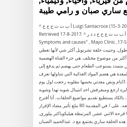
 مع ساري صبان و رامي طيبة
^ أ ب ت ث ج ح خ Luigi Santacroce (15-3-2016), "Helicobacter Pylori Infection" ، MedScape,
Retrieved 17-8-2017. ^ أ ب ت ث ج ح خ د ذ ر "Helicobacter pylori (H. pylori) infection -
Symptoms and causes" , Mayo Cli. لكن أتمنى لو تقللون
 طول، وحبيت حلقة تشرنوبل أكثر شي لأنها تغطي
أكثر من موضوع مختلف. هي جزء القناة الهضمية
يس متمدد يستوعب الطعام حتى يهضم ثم يدفع إلى
معدة هي هضم المواد الغذائية التي نتناولها تعرف
على اجابة الدكتور د. كرم كاظم احمد على سؤال بقالي 3ايام ونص معدتي بحسها مقلوبه رجعت اول يوم
زه ارجع ومبعرفش اخد انتينال شويه تهدا وشويه
الكاد يستطيع تقديم مواضيع الحلقات.. أنا أقترح
أن ينفرد ساري بإعداد البودكاست و تقديمه و طرح مواضيعه.. على / في المقدمة 80 ملغ تأثير مضاد الإفراز
 كحد أقصى داخل 1 ح وتخزينها 24 لا. عندما قرحة الاثني عشر, المرتبطة هيليكوباكتر بيلوري,
هذه الحلقة ساري يجتمع مع د. عبدالحميد الصبان