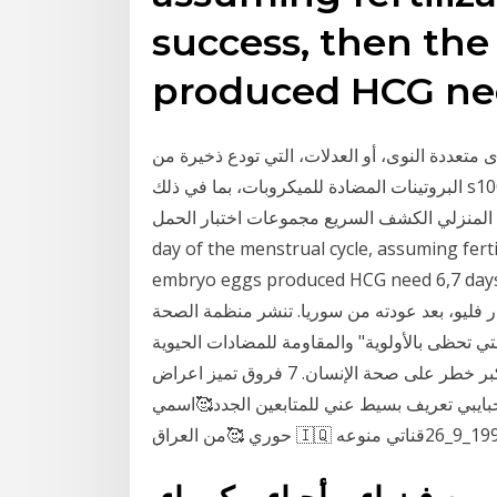
success, then the
produced HCG nee
 متعددة النوى، أو العدلات، التي تودع ذخيرة من
البروتينات المضادة للميكروبات، بما في ذلك s100a12، في موقع العدوى 18 ، 24 ، 25. في محاولة لفهم دقة
لي الكشف السريع مجموعات اختبار الحمل HCG manufaturer ovulation on the 14th
day of the menstrual cycle, assuming fertil
embryo eggs produced HCG need · يستضيف ميشال الكيك في برنامج حوار
ر فليو، بعد عودته من سوريا. تنشر منظمة الصحة
تي تحظى بالأولوية" والمقاومة للمضادات الحيوية
-وهو بمثابة كتالوج يضم 12 عائلة من الجراثيم التي تشكل أكبر خطر على صحة الإنسان. 7 فروق تميز اعراض
حبايبي تعريف بسيط عني للمتابعين الجدد🥰اسمي