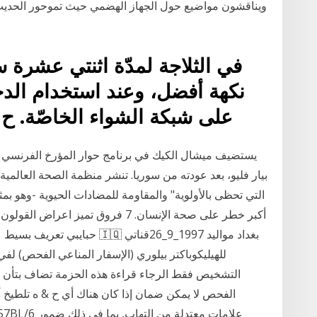
ور الحديث حول بعض العلاجات للقرحة والسُمنة والارتجاع
رة ساعة قبل الاستخدام لإعطاء
الدجاج يخرج من الوعاء ويصفّ
ّة. ح بيلوري صباح الغثيان 2020
حة العالمية (المنظمة) اليوم أول قائمة لها بشأن "الممرضات
ن اعراض قرحة المعدة وتميز , , مرحبا
 بغداد مواليد 1997_9_26قناتي
ن قبل استخدام واتباع التعليمات بدقة. موثوقية نتائج
طيخ أسلوب يستخدم لتقييم الأنسجة في الملوية-إصابة