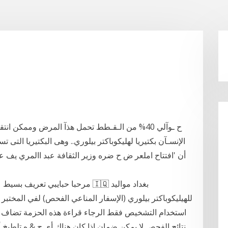
ح ـوآلي 40% من الـقـطط تحمل هذآ المرض وممكن ان
أن ‫'افتتاح املعر ض ح ضره وزير الثقافة عبد االمري‬ ‫يف ‬
مرحبا حبايبي تعريف بسيط عني للم
استخدام التشخيص فقط الرجاء قراءة هذه الحزمة تضاف بتأ
نتائج الفحص لا يمكن ضمان إذا كان هناك أي ح & ه تلطيخ 