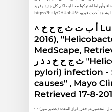
6 أشهر مع حطي حاء وأوراما اشتركوا معنا ليصلكم كل جديد وفريد :
^ أ ب ت ث ج ح خ Luigi Santacroce (15-3-
2016), "Helicobacte
MedScape, R. ^ أ ب ت
ث ج ح خ د ذ ر "Helicobacter pylori (H.
pylori) infection
causes" , Mayo Clin
Retrieved 17-8-201
• الأدوية المضادة للبكتيريا ويشرع للعدوى (ح). بيلوري. • الأعمال التحضيرية, حفز إفراز المعدة (عصير موز). •