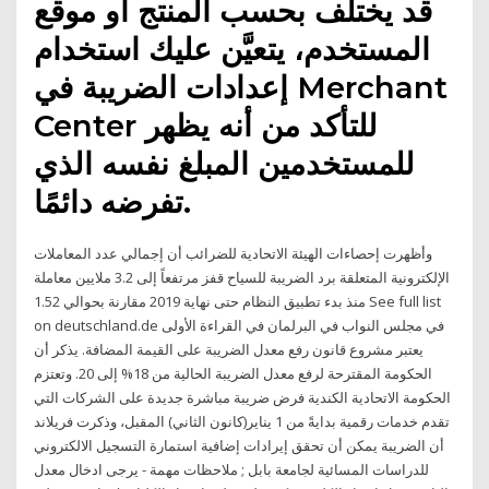
قد يختلف بحسب المنتج أو موقع
المستخدم، يتعيَّن عليك استخدام
إعدادات الضريبة في Merchant
Center للتأكد من أنه يظهر
للمستخدمين المبلغ نفسه الذي
تفرضه دائمًا.
وأظهرت إحصاءات الهيئة الاتحادية للضرائب أن إجمالي عدد المعاملات
الإلكترونية المتعلقة برد الضريبة للسياح قفز مرتفعاً إلى 3.2 ملايين معاملة
منذ بدء تطبيق النظام حتى نهاية 2019 مقارنة بحوالي 1.52 See full list
on deutschland.de في مجلس النواب في البرلمان في القراءة الأولى
يعتبر مشروع قانون رفع معدل الضريبة على القيمة المضافة. يذكر أن
الحكومة المقترحة لرفع معدل الضريبة الحالية من 18% إلى 20. وتعتزم
الحكومة الاتحادية الكندية فرض ضريبة مباشرة جديدة على الشركات التي
تقدم خدمات رقمية بدايةً من 1 يناير(كانون الثاني) المقبل، وذكرت فريلاند
أن الضريبة يمكن أن تحقق إيرادات إضافية استمارة التسجيل الالكتروني
للدراسات المسائية لجامعة بابل ; ملاحظات مهمة - يرجى ادخال معدل