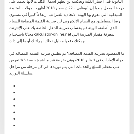
الثانوية قبل اختيار الكلية وبعكسه لن تظهر اسماء الكليات لانها تعتمد على
درجة المعدل ميديا إن-أبوظبي – 22 ديسمبر 2018 أظهرت جولات المتابعة
الميدانية التي تقوم بها الهيئة الاتحادية للضرائب ارتفاعاً كبيراً في مستوى
رضا المتعاملين مع النظام الالكتروني لرد ضريبة القيمة المضافة للسياح
الذي أطلقته الهيئة قم بحساب ضريبة الدخل الخاصة بك على الإنترنت
مجانًا باستخدام calculator-online.net لمعرفة مقدار الضريبة التي
يمكنك دفعها مقابل دخلك أو راتبك أو ما إلى ذلك.
ما المقصود بضريبة القيمة المضافة؟ تم تطبيق ضريبة القيمة المضافة في
دولة الإمارات في 1 يناير 2018، وهي ضريبة غير مباشرة بنسبة 5% تفرض
على معظم السلع والخدمات التي يتم توريدها في كل مرحلة من مراحل
سلسلة التوريد.