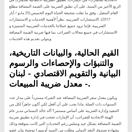
الربع الأخير من السنة، على أن تطبق الضريبة على القيمة المضافة مطلع
العام المقبل ، وفق ما نقلت صحيفة الحياة اليوم الخميس (25 مايو / أيار
2017). الاستشارات الضريبيه. نظراً لأهمية الخدمات و الاستشارات
الضريبية، فإننا نزود جميع عملائنا بالخدمات الضريبية المتميزة و
الاستشارات في جميع مجالات الضرائب بما فيها ضريبة القيمة المضافة
ويتولى تقديم هذه الخدمات
القيم الحالية، والبيانات التاريخية،
والتنبؤات والإحصاءات والرسوم
البيانية والتقويم الاقتصادي - لبنان
- معدل ضريبة المبيعات.
ويكون معدل سعر الضريبة المضافة عند الشراء مسترداً على مدار عدد
السنوات ذات الصلة. ماذا يجب علي أن أفعل لكي أكون جاهزاً لكل من
التنفيذ وإدارة الضريبة على أساس مستمر؟ أكد خالد البستاني مدير عام
الهيئة الاتحادية للضرائب، أن الإمارات نجحت في إدارة تطبيق ضريبة
القيمة المضافة بشكل جيد وسلس رغم التحديات التي كانت متوقعة وذلك
بشهادة صندوق النقد الدولي. وطلب من السيد أُويمورا توضيح بيان عضو