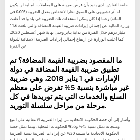
حلقة النقاش الذي يفيد بأن فرض ضريبة على المعاملات المالية لن يكون
له أثر تشويهي على السوق نظرا لانخفاض معدل الضريبة (0.005 في
المائة) وعما إذا كان يمكن استحداث تلك الضريبة في بلد واحد أعلنت
وزارة المالية عن إجمالي إيرادات ضريبة القيمة المضافة والتي بلغت 11.6
مليار درهم خلال الفترة من بداية يناير وحتى نهاية شهر أغسطس 2020،
كما أعلنت الوزارة عن ارتفاع إجمالي إيرادات الضريبة الانتقائية للدولة
عن الفترة
ما المقصود بضريبة القيمة المضافة؟ تم
تطبيق ضريبة القيمة المضافة في دولة
الإمارات في 1 يناير 2018، وهي ضريبة
غير مباشرة بنسبة 5% تفرض على معظم
السلع والخدمات التي يتم توريدها في كل
مرحلة من مراحل سلسلة التوريد.
وأشار إلى أن حصة الحكومة الاتحادية من إيراد الضريبة الانتقائية على التبغ
ومنتجاته تمثل نسبة 45% و55% للحكومات المحلية، بينما تمثل حصة
الحكومة الاتحادية ما نسبته 30% عن إيرادات الضريبة نسبة الضريبة
المفروضة على رواتب الموظفين حسب مشروع قانون الموازنة العامة