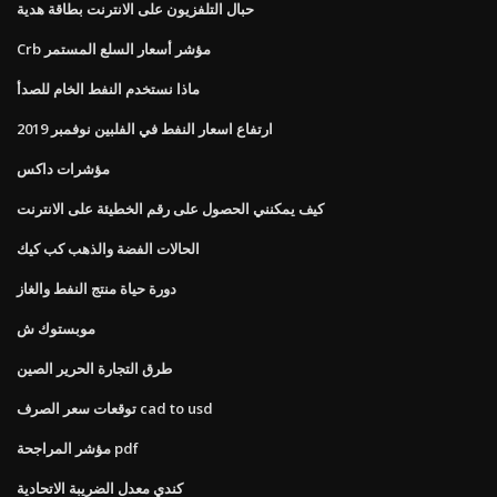
حبال التلفزيون على الانترنت بطاقة هدية
Crb مؤشر أسعار السلع المستمر
ماذا نستخدم النفط الخام للصدأ
ارتفاع اسعار النفط في الفلبين نوفمبر 2019
مؤشرات داكس
كيف يمكنني الحصول على رقم الخطيئة على الانترنت
الحالات الفضة والذهب كب كيك
دورة حياة منتج النفط والغاز
موبستوك ش
طرق التجارة الحرير الصين
توقعات سعر الصرف cad to usd
مؤشر المراجحة pdf
كندي معدل الضريبة الاتحادية