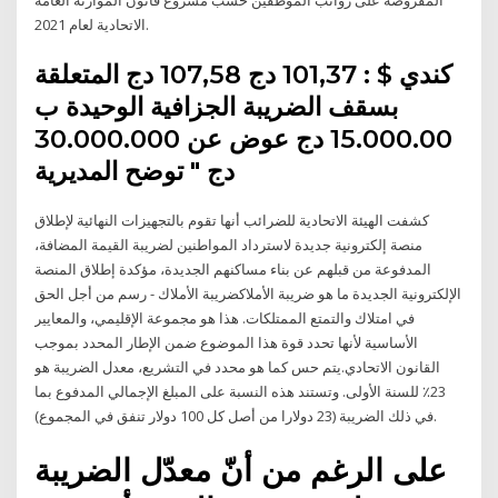
الاتحادية لعام 2021.
كندي $ : 101,37 دج 107,58 دج المتعلقة
بسقف الضريبة الجزافية الوحيدة ب
15.000.00 دج عوض عن 30.000.000
دج " توضح المديرية
كشفت الهيئة الاتحادية للضرائب أنها تقوم بالتجهيزات النهائية لإطلاق
منصة إلكترونية جديدة لاسترداد المواطنين لضريبة القيمة المضافة،
المدفوعة من قبلهم عن بناء مساكنهم الجديدة، مؤكدة إطلاق المنصة
الإلكترونية الجديدة ما هو ضريبة الأملاكضريبة الأملاك - رسم من أجل الحق
في امتلاك والتمتع الممتلكات. هذا هو مجموعة الإقليمي، والمعايير
الأساسية لأنها تحدد قوة هذا الموضوع ضمن الإطار المحدد بموجب
القانون الاتحادي.يتم حس كما هو محدد في التشريع، معدل الضريبة هو
23٪ للسنة الأولى. وتستند هذه النسبة على المبلغ الإجمالي المدفوع بما
في ذلك الضريبة (23 دولارا من أصل كل 100 دولار تنفق في المجموع).
على الرغم من أنّ معدّل الضريبة