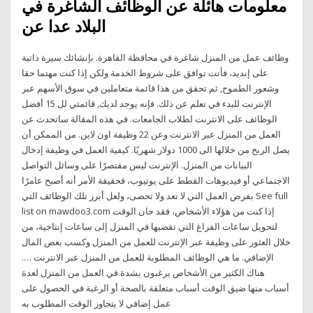
معلومات هائلة عن الوظائف الشاغرة في
البلاد عدا عن
‬‬‬‬‬‬‬‬‬‬‬‬‬‬‬‬‬‬‬‬‬‬‬‬‬‬‬‬‬‬‬‬‬‬‬‬‬‬‬‬‬‬‬‬‬‬‬‬‬‬‬‬‬‬‬‬‬‬‬‬‬‬‬‬‬‬‬‬وظائف عمل من المنزل شاغرة في محافظة القاهرة. بإنشائك سيرة ذاتية
على إنديد، فأنت توافق على شروط الخدمة ولكن إذا كنت مهتما حقا
وشعور الطموح, ثم تحقق من هذا قائمة متعاملين في سوق الأسهم عبر
الإنترنت للبدء في تعلم عن ذلك. فإنه يوجد لديك, قائمتي لل 15 أفضل
الوظائف على الانترنت لطلاب الجامعات. في هذه المقالة ساتحدث عن
العمل من المنزل عبر الانترنت وعن 22 وظيفة اون لاين. من الممكن أن
يصل الربح من خلالها الى 1000 دولار شهريًا. كيفية العمل في وظيفة إدخال
البيانات من المنزل. الإنترنت ليس مقتصرًا على وسائل التواصل
الاجتماعي أو فيديوهات القطط على يوتيوب، فحقيقة الأمر أنه أصبح عامرًا
بفرص العمل التي لا تعد ولا تحصى، ولعل أبرز تلك الوظائف التي See full
list on mawdoo3.com إذا كنت من هؤلاء الأشخاص، فقد حان الوقت
لتحويل ساعات الفراغ التي تقضيها في المنزل إلى ساعات إنتاجية، من
خلال العثور على وظيفة عبر الإنترنت للعمل من المنزل وكسب بعض المال
الإضافي. ما هي الوظائف المطلوبة للعمل من المنزل عبر الانترنت ….
هناك الكثير من الأشخاص يرغبون بشدة في العمل من المنزل لعدة
أسباب منها ضيق الوقت أسباب متعلقة بالصحة أو الرغبة في الحصول على
عمل إضافي لا يتجاوز الوقت المطلوب به