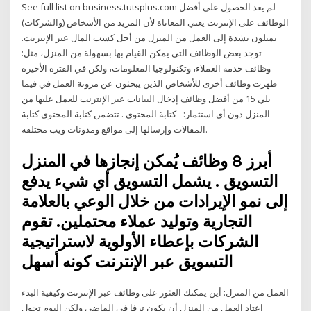
See full list on business.tutsplus.com لم يعد الحصول على أفضل
الوظائف على الإنترنت يعني المعاناة لأن المزيد من الأشخاص (والشركات)
يميلون بشدة إلى العمل من المنزل من أجل كسب المال عبر الإنترنت.
توجد بعض الوظائف التي يمكن القيام بها بسهولة من المنزل، مثل:
وظائف خدمة العملاء، وتكنولوجيا المعلومات، ولكن في الفترة الأخيرة
ظهرت وظائف أخرى للأشخاص الذين يبحثون عن مرونة العمل في فيما
يلي 15 من أفضل وظائف إدخال البيانات عبر الإنترنت للعمل عليها من
المنزل دون أي استثمار: - كتابة المحتوى . تتضمن كتابة المحتوى كتابة
المقالات وإرسالها إلى مواقع ومدونات ويب مختلفة.
أبرز 8 وظائف يُمكن إنجازها في المنزل
التسويق . يشمل التسويق أي شيء يدفع
إلى نمو الإيرادات من خلال الوعي بالعلامة
التجارية وتوليد عملاء محتملين. تقوم
الشركات بإعطاء الأولوية لاستراتيجية
التسويق عبر الإنترنت كونه أسهل
العمل من المنزل: أين يمكنك العثور على وظائف عبر الإنترنت وكيفية البدء
اعتاد العمل من المنزل أن يكون ترفا في الماضي ولكن اليوم تحول