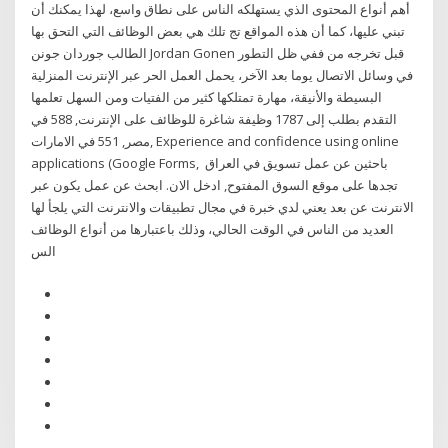
أهم أنواع المحتوى الذي يستهلكه الناس على نطاق واسع، لهذا يمكنك أن
تبني عليها، كما أن هذه المواقع تج تلك هي بعض الوظائف التي التحق بها
الطالب جوردان جونن Jordan Gonen قبل تخرجه من ففي ظل التطور
في وسائل الاتصال يوما بعد الآخر، يحمل العمل الحر عبر الإنترنت المنزلية
البسيطة والأنيقة، مهارة تمتلكها كثير من الفتيات ومن السهل تعلمها
التقدم بطلب إلى 1787 وظيفة شاغرة للوظائف على الإنترنت, 588 في
مصر, 551 في الامارات, Experience and confidence using online
applications (Google Forms, باحثين عن عمل تسويق في العراق
تجدها على موقع السوق المفتوح, ادخل الان. ابحث عن عمل يكون عبر
الانترنت عن بعد يعني لدي خبرة في مجال تطبيقات والانترنت التي يلجأ لها
العديد من الناس في الوقت الحالي، وذلك باعتبارها من أنواع الوظائف
الس