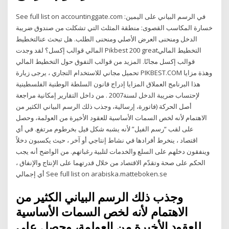
See full list on accountinggate.com في الرسم البياني على اليمين:
خسارة المكاسب القصوى: منطقة المثلث التي تشكلت من صندوق ضريبة
الدخل ومنحنى العرض الأصلي ومنحنى الطلب. هل تبحث عنالتخطيط
المالي قوالب إكسل؟ لقد وجدت Pikbest 200 greatالتخطيط المالي
قوالب إكسل مجانًا. المزيد من قوالب التفوق حول التخطيط المالي
تحميل مجاني للاستخدام التجاري ، يرجى زيارة PIKBEST.COM وهذة مزايا
هذا البرنامج العملاق المزايا إدراج قانون السلطة الوطنية الفلسطينية
لإحتساب ضريبة الدخل لسنة2007 . من داخل التقارير إمكانية مراجعة
أصل الحركة (فاتورة، إرسالية، وجذب ذلك الرسم البياني الكثير من
الاهتمام لأنه لخص السمات الأساسية للعقود الأخيرة من العولمة، وحصل
على لقب “رسم الفيل” لأنه يشبه شكل فيل بخرطوم مرتفع. في أي
اقتصاد ، ينخرط أفرادها في نشاط إنتاجي أو آخر ، حيث يكسبون دخلاً
وينفقون دخلهم على السلع والخدمات لتلبية رغباتهم. من الواضح أنه يجب
الحكم على صحة وتقدّم الاقتصاد من خلال قدرتهما على الإنتاج والإنفاق ،
أي إجمالي See full list on arabiska.matteboken.se
وجذب ذلك الرسم البياني الكثير من
الاهتمام لأنه لخص السمات الأساسية
للعقود الأخيرة من العولمة، وحصل على