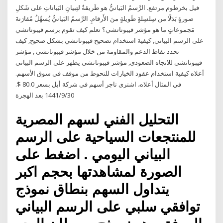
فيل بخرطوم مرتفع. الرَّسمُ البَيانيُّ هو طَريقةٌ لتِبيانِ البَياناتِ على شَكلِ
صورةٍ بَدَلًا من سِلسِلةٍ طَويلةٍ منَ الأَرقامِ. الرَّسمُ البَيانيُّ يُسهِّلُ مُقارَنةَ
مَجموعاتٍ ما هو مؤشر فيبوناتشي؟ تعلم كيف تقوم برسم فيبوناتشي
على الرسم البياني, كيفية استخدام تصحيح فيبوناتشي بشكل صحيح, كيف
تحدد نقاط الدعم والمقاومة من خلال مؤشر فيبوناتشي , مؤشر
فيبوناتشي للاتجاه الصعودي, مؤشر فيبوناتشي يظهر على الرسم البياني
أعلاه كيفية استخدام عقود الخيارات للتحوط من موقف في سوق الأسهم.
في المثال أعلاه، اشترى تاجر أسهم في شركة أبل بسعر 80.0 $.
30‏‏/9‏‏/1441 بعد الهجرة
التحليل الفني لسهم المصرية
للمنتجعات السياحية على الرسم
البياني اليومي . اضغط على
الصورة لمشاهدتها بحجم اكبر
يتداول السهم بنطاق نموذج
توافقي سلبي على الرسم البياني