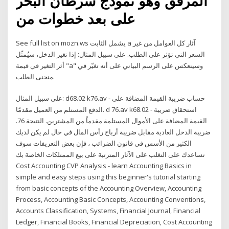
المرفق وهو نموذج سرطان البحر
على بعد خطوات من
See full list on mozn.ws يشمل الثابت a آثار كل العوامل من غير
السعر التي تؤثر على الطلب. على سبيل المثال: إذا تغير الدخل، سيُمثّل
أثر التغير في قيمة "a" وسينعكس على الرسم البياني على أنه تغيّر في
منحنى الطلب.
على سبيل المثال: d68.02 k76.av - حساب ضريبة القيمة المضافة على
الدفع المستلم من العميل مقدمًا. d 76.av k68.02 - استحقاق ضريبة
القيمة المضافة على الأموال المستلمة مقدماً من المشترين. النتيجة 76.
ضريبة الدخل العادية مقابل ضريبة أرباح رأس المال في حال لم يكن لديك
الكثير من الأسس في قانون الضرائب ، فإن بعض التعريفات سوف
تساعدك على التغلب على الآثار المترتبة على بيع الممتلكات الخاصة بك
Cost Accounting CVP Analysis - learn Accounting Basics in
simple and easy steps using this beginner's tutorial starting
from basic concepts of the Accounting Overview, Accounting
Process, Accounting Basic Concepts, Accounting Conventions,
Accounts Classification, Systems, Financial Journal, Financial
Ledger, Financial Books, Financial Depreciation, Cost Accounting