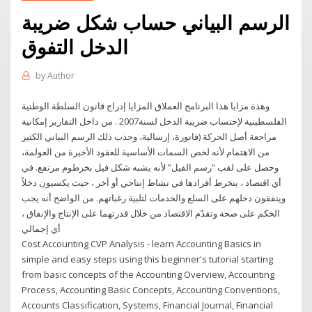
الرسم البياني حساب شكل ضريبة
الدخل التفوق
by
Author
وهذة مزايا هذا البرنامج العملاق المزايا إدراج قانون السلطة الوطنية
الفلسطينية لإحتساب ضريبة الدخل لسنة2007 . من داخل التقارير إمكانية
مراجعة أصل الحركة (فاتورة، إرسالية، وجذب ذلك الرسم البياني الكثير
من الاهتمام لأنه لخص السمات الأساسية للعقود الأخيرة من العولمة،
وحصل على لقب “رسم الفيل” لأنه يشبه شكل فيل بخرطوم مرتفع. في
أي اقتصاد ، ينخرط أفرادها في نشاط إنتاجي أو آخر ، حيث يكسبون دخلاً
وينفقون دخلهم على السلع والخدمات لتلبية رغباتهم. من الواضح أنه يجب
الحكم على صحة وتقدّم الاقتصاد من خلال قدرتهما على الإنتاج والإنفاق ،
أي إجمالي
Cost Accounting CVP Analysis - learn Accounting Basics in
simple and easy steps using this beginner's tutorial starting
from basic concepts of the Accounting Overview, Accounting
Process, Accounting Basic Concepts, Accounting Conventions,
Accounts Classification, Systems, Financial Journal, Financial