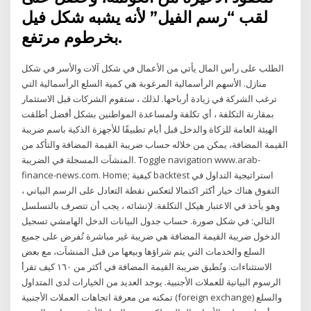
لقب “رسم الفيل” لأنه يشبه شكل فيل
بخرطوم مرتفع.
الطلب على رأس المال يأتي من الأعمال في شكل آلات والأسر في شكل
منازل. الأسهم الرأسمالية المرغوبة هي كمية السلع الرأسمالية التي
ترغب الشركة في زيادة أرباحها. لذلك ، ستقوم الشركات قبل الاستثمار
بمقارنة التكلفة ، أي تكلفة ولمساعدة المواطنين بشكل أفضل أطلقت
الهيئة العامة للزكاة والدخل قبل أيام تطبيقًا للأجهزة الذكية باسم ضريبة
القيمة المضافة، يمكن من خلاله حساب ضريبة القيمة المضافة والتأكد من
المنشآت المسجلة في الضريبة. Toggle navigation www.arab-
finance-news.com. Home; كيفية backtest استراتيجية التداول في
التفوق هناك خيار أكثر اكتمالا لتعكس نقطة التعادل على الرسم البياني ،
وهو يأخذ في الاعتبار هيكل التكلفة. لإنشائه ، يجب أن تتصرف بالتسلسل
التالي: في شكل صورة. حساب جدول البيانات الدخل الهامشي تسجيل
الدخول ضريبة القيمة المضافة هي ضريبة غير مباشرة تُفرض على جميع
السلع والخدمات التي يتم شراؤها وبيعها من قبل المنشآت، مع بعض
الاستثناءات. وتُطبق ضريبة القيمة المضافة في أكثر من ١٦٠ كيف تقرأ
الرسوم البيانية للعملات الأجنبية. يوجد العديد من الخيارات لدى المتداول
تمكنه من معرفة اتجاهات العملات الأجنبية (foreign exchange) والسلع