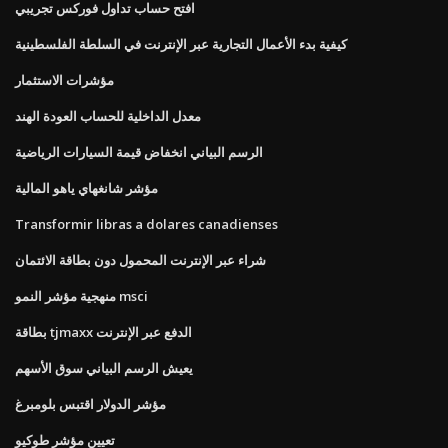
افتح حساب تداول فوركس تجريبي
كيفية بدء الأعمال التجارية عبر الإنترنت في السلطة الفلسطينية
مؤشرات الاستثمار
معدل الداخلية للحساب العودة الهند
الرسم البياني انخفاض قيمة السيارات الرياضية
مؤشر شانغهاي ياهو المالية
Transformir libras a dolares canadienses
شراء عبر الإنترنت المحمول دون بطاقة الائتمان
منهجية مؤشر النمو msci
بطاقة tjmaxx الدفع عبر الإنترنت
يعيش الرسم البياني سوق الأسهم
مؤشر الدولار اقتبس بلومبرغ
تعيين مؤشر طوكيو