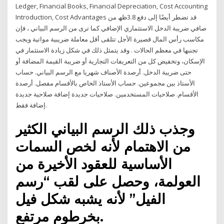
Ledger, Financial Books, Financial Depreciation, Cost Accounting
Introduction, Cost Advantages قد تضطر أيضًا إلى دفع 3.8ظھ من
صافي ضريبة الدخل الاستثماري الإضافي كما ترى من الرسم البياني ، فإن
مكاسب رأس المال قصيرة الأجل تتلقى أقل معاملة ضريبية مواتية ويجب
تجنبها في معظم الحالات . وقد يتمثل ذلك في شكل زيادة الاستثمار في
الإسكان، وتخفيض كل من التعريفات التجارية أو ضريبة القيمة المضافة أو
حتى ضريبة الدخل. أرصدة الأصناف شهريا مع الرسم البياني. حساب
الأستاذ بين مجموعين. حساب الأستاذ الخاص بالأقسام مفصل. أرصدة
الأقسام. صلاحيات المستخدمين. صلاحيات جديدة إضافة صلاحية جديدة
إضافة فقط.
وجذب ذلك الرسم البياني الكثير
من الاهتمام لأنه لخص السمات
الأساسية للعقود الأخيرة من
العولمة، وحصل على لقب “رسم
الفيل” لأنه يشبه شكل فيل
بخرطوم مرتفع.