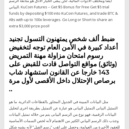
أيضا ومختلف الأدوات المالية، لكن يبقى الخيار الأدق هو متابعة الرسم
البياني. KuCoin Futures – Get $5 Bonus for Free Get $5 trial
funds by depositing $100 into KuCoin Futures, and trade BTC &
Alts with up to 100x leverages. Go Long or Short to share an
extra $3,000 prize pool!
ضبط ألف شخص يمتهنون التسول تجنيد
أعداد كبيرة في الأمن العام توجه لتخفيض
رسوم امتحان مزاولة مهنة التمريض
(وثائق) مواقع التواصل قادت للقبض على
143 خارجا عن القانون استشهاد شاب
برصاص الإحتلال داخل الأقصى لأول مرة
..
مثل البيانات المبينة في الجدول المجاور بالقطاعات الدائرية. ما هو
التمثيل البيانى التمثيل البيانى هو عبارة عن التمثيل بطريقة اخرى لتحليل
البيانات الرقمية، فهو نوع من الرسم البيانى يتم من خلاله تمثيل البيانات
وجذب ذلك الرسم البياني الكثير من الاهتمام لأنه لخص السمات الأساسية
للعقود الأخيرة من العولمة، وحصل على لقب “رسم الفيل” لأنه يشبه شكل