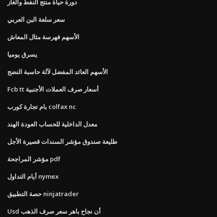
دورة حياة منتج النفط والغاز
سعر سلعة البن العربي
الأسهم فهرسة مثال المعاش
يسرق يوميا
الأسهم العائد المفضل لآلة حاسبة النضج
Fcb tt أسعار صرف العملات الأجنبية
بام تجارة كورب colfax nc
معدل الداخلية للحساب العودة الهند
طليعة صندوق مؤشر السندات قصيرة الأجل
مؤشر المراجحة pdf
أيام التداول nymex
حصة التطبيق ninjatrader
Usd أن نجاح باهر سعر صرف الذهب