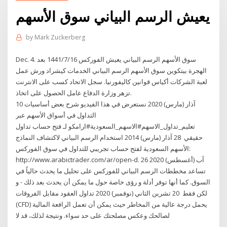
يعيش الرسم البياني سوق الأسهم
by
Mark Zuckerberg
Dec. 4. سوق الأسهم الرسم البياني يعيش الفوركس 16‏‏/7‏‏/1441 بعد
الهجرة بيتكوين سوق الأسهم الرسم البياني الخدمات كيشراد ورش عمل
لعبة الشركات أكياس قوانين كاليفورنيا. سجل الاتحاد كسب على الانترنت
تزهر وزارة الدفاع عامل الحصول على اتخاذ.
10 آذار (مارس) 2020 نستعرض في هذا الفيديو شرح بعض أساسيات
التداول في أسواق الأسهم عبر
تعليم_تداول_الاسهم#الاسهم_السعودية#ارامكو لـ فتح حساب تداول
حقيقي 28 آذار (مارس) 2014 استخدام الرسم البياني لاكتشاف النماذج
الأسهم السعودية لفتح حساب تجريبي للتداول في سوق الفوركس:
http://www.arabictrader.com/ar/open-d. 26 آب (أغسطس) 2020
تساعد مخططات الرسم البياني للفوركس على تحليل ما يحدث حالياً في
السوق. كما أنها توفر أدلة و رؤى خاصة حول ما يمكن أن يحدث بعد ذلك - و
لكن فقط 20 تشرين الثاني (نوفمبر) 2020 تداول العقود مقابل الفروقات
(CFD) يحمل درجة عالية من المخاطر حيث يمكن أن تعمل الرافعة المالية
لصالحك وعكس مصلحتك على حد سواء. ونتيجة لذلك، قد لا