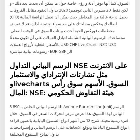
السوق. كما أنها توفر أدلة و رؤى خاصة حول ما يمكن أن يحدث بعد ذلك - و
لكن فقط 20 تشرين الثاني (نوفمبر) 2020 تداول العقود مقابل الفروقات
(CFD) يحمل درجة عالية من المخاطر حيث يمكن أن تعمل الرافعة المالية
لصالحك وعكس مصلحتك على حد سواء. ونتيجة لذلك، قد لا تعرض
مخططات فوركس الحية أحدث بيانات السوق في الوقت الفعلي.
ستساعدك الرسوم البيانية الشاملة لتبادل العملات على أن تكون محدثًا
بالأسعار الفعلية لأزواج العملات USD CHF Live Chart · NZD USD
رسومات بيانية مباشرة · EUR GBP الر
الرسم البياني التداول NSE على الانترنت
مثل تشارتات الإنتراداي والاستثمار
وlivecharts السوق. الأسهم سوق رأس
المال: NSE: هيئة التفاوض الحكومي
الرسم البياني الخاص بـ 890 5th Avenue Partners Inc (unit) الرسم
البياني لهذا السوق. هذا عرض مرئي لتحركات السعر في السوق، خلال
فترة زمنية معينة. شرح 12 من أشهر انواع الشموع اليابانية بالصور, قراءة
انواع الشموع اليابانية وتوقع الاتجاهات على الرسم البياني و إستراتيجيات
تداول نماذج الشموع المختلفة