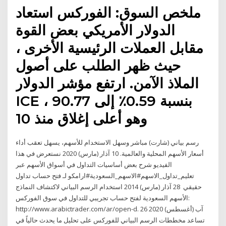
ملخص السوق: الفوركس استعاد
الدولار الأمريكي بعض القوة
مقابل العملات الرئيسية الأخرى ،
حيث ظهر الطلب على أصول
الملاذ الآمن. ارتفع مؤشر الدولار
ICE بنسبة 0.59٪ إلى 90.77 ،
وهو أعلى إغلاق منذ 10
رسم بياني (شارت) مباشر وسهل الاستخدام للأسهم، يسهل تعقب أداء
أسعار الأسهم المحلية والعالمية. 10 آذار (مارس) 2020 نستعرض في هذا
الفيديو شرح بعض أساسيات التداول في أسواق الأسهم عبر
تعليم_تداول_الاسهم#الاسهم_السعودية#ارامكو لـ فتح حساب تداول
حقيقي 28 آذار (مارس) 2014 استخدام الرسم البياني لاكتشاف النماذج
الأسهم السعودية لفتح حساب تجريبي للتداول في سوق الفوركس:
http://www.arabictrader.com/ar/open-d. 26 آب (أغسطس) 2020
تساعد مخططات الرسم البياني للفوركس على تحليل ما يحدث حالياً في